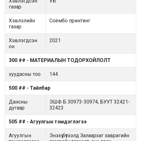
Хэвлэгдсэн
УБ
газар
Хэвлэлийн
Соёмбо принтинг
газар
Хэвлэгдсэн
2021
он
300 ## - МАТЕРИАЛЫН ТОДОРХОЙЛОЛТ
хуудасны тоо
144
500 ## - Тайлбар
Дансны
ЭШФ Б 30973-30974, БУУТ 32421-
дугаар
32423
505 ## - Агуулгын тэмдэглэгээ
Агуулгын
Энэхүү бүтээлд Залаархаг хаврагийн