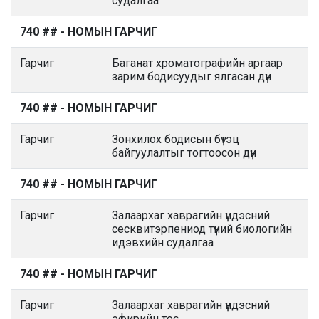
судалгаа
740 ## - НОМЫН ГАРЧИГ
Гарчиг
Баганат хроматографийн аргаар
зарим бодисуудыг ялгасан дүн
740 ## - НОМЫН ГАРЧИГ
Гарчиг
Зонхилох бодисын бүтэц
байгуулалтыг тогтоосон дүн
740 ## - НОМЫН ГАРЧИГ
Гарчиг
Залаархаг хаврагийн үндэсний
сесквитэрпениод түүний биологийн
идэвхийн судалгаа
740 ## - НОМЫН ГАРЧИГ
Гарчиг
Залаархаг хаврагийн үндэсний
эфирийн тос