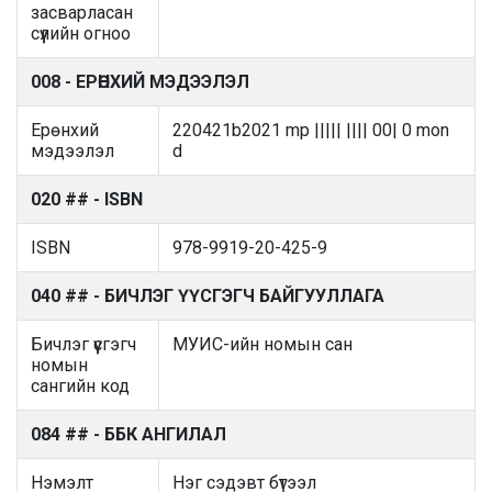
засварласан
сүүлийн огноо
008 - ЕРӨНХИЙ МЭДЭЭЛЭЛ
Ерөнхий
220421b2021 mp ||||| |||| 00| 0 mon
мэдээлэл
d
020 ## - ISBN
ISBN
978-9919-20-425-9
040 ## - БИЧЛЭГ ҮҮСГЭГЧ БАЙГУУЛЛАГА
Бичлэг үүсгэгч
МУИС-ийн номын сан
номын
сангийн код
084 ## - ББК АНГИЛАЛ
Нэмэлт
Нэг сэдэвт бүтээл