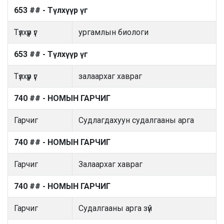
653 ## - Түлхүүр үг
Түлхүүр үг
ургамлын биологи
653 ## - Түлхүүр үг
Түлхүүр үг
залаархаг хавраг
740 ## - НОМЫН ГАРЧИГ
Гарчиг
Судлагдахуун судалгааны арга
740 ## - НОМЫН ГАРЧИГ
Гарчиг
Залаархаг хавраг
740 ## - НОМЫН ГАРЧИГ
Гарчиг
Судалгааны арга зүй