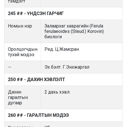
тэмдэгт
245 ## - ҮНДСЭН ГАРЧИГ
Номын нэр
Залаархаг хаврагийн (Ferula
ferulaeoides (Steud.) Korovin)
биологи
Оролцогчдын
Ред. Ц.Жамсран
тухай мэдээ
--
Эх бэлт. Г.Энхжаргал
250 ## - ДАХИН ХЭВЛЭЛТ
Дахин
2 дахь хэвл.
гаралтын
дугаар
260 ## - ГАРАЛТЫН МЭДЭЭ