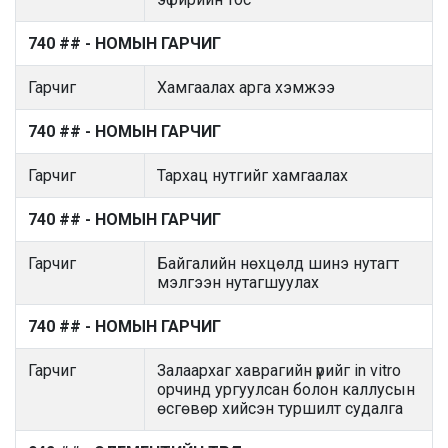
740 ## - НОМЫН ГАРЧИГ
Гарчиг
Хамгаалах арга хэмжээ
740 ## - НОМЫН ГАРЧИГ
Гарчиг
Тархац нутгийг хамгаалах
740 ## - НОМЫН ГАРЧИГ
Гарчиг
Байгалийн нөхцөлд шинэ нутагт
мэлгээн нутагшуулах
740 ## - НОМЫН ГАРЧИГ
Гарчиг
Залаархаг хаврагийн үрийг in vitro
орчинд ургуулсан болон каллусын
өсгөвөр хийсэн туршилт судалга