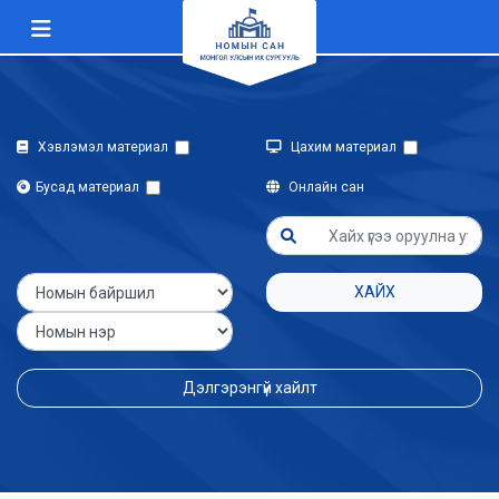
Хэвлэмэл материал
Цахим материал
Бусад материал
Онлайн сан
ХАЙХ
Дэлгэрэнгүй хайлт