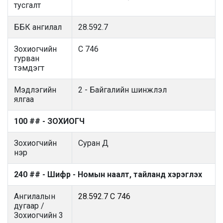
тусгалт
ББК ангилал
28.592.7
Зохиогчийн
С 746
гурван
тэмдэгт
Мэдлэгийн
2 - Байгалийн шинжлэл
ялгаа
100 ## - ЗОХИОГЧ
Зохиогчийн
Суран Д
нэр
240 ## - Шифр - Номын наалт, тайланд хэрэглэх
Ангилалын
28.592.7 С 746
дугаар /
Зохиогчийн 3