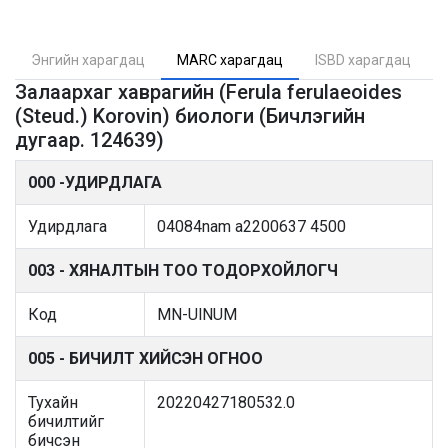
Энгийн харагдац
MARC харагдац
ISBD харагдац
Залаархаг хаврагийн (Ferula ferulaeoides
(Steud.) Korovin) биологи (Бичлэгийн
дугаар. 124639)
000 -УДИРДЛАГА
Удирдлага
04084nam a2200637 4500
003 - ХЯНАЛТЫН ТОО ТОДОРХОЙЛОГЧ
Код
MN-UlNUM
005 - БИЧИЛТ ХИЙСЭН ОГНОО
Тухайн
20220427180532.0
бичилтийг
бичсэн