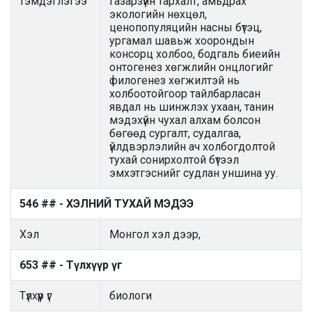
тэмдэглэгээ
газарзүйн тархалт, амьдрах
экологийн нөхцөл,
ценопопуляцийн насны бүтэц,
ургамал шавьж хоорондын
консорц холбоо, бодгаль биеийн
онтогенез хөгжлийн онцлогийг
филогенез хөгжилтэй нь
холбоотойгоор тайлбарласан
явдал нь шинжлэх ухаан, танин
мэдэхүйн чухал алхам болсон
бөгөөд сургалт, судалгаа,
үйлдвэрлэлийн ач холбогдолтой
тухай сонирхолтой бүтээл
эмхэтгэснийг судлан уншина уу.
546 ## - ХЭЛНИЙ ТУХАЙ МЭДЭЭ
Хэл
Монгол хэл дээр,
653 ## - Түлхүүр үг
Түлхүүр үг
биологи