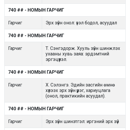
740 ## - НОМЫН ГАРЧИГ
Гарчиг
Эрх зүйн онол: үзэл бодол, асуудал
740 ## - НОМЫН ГАРЧИГ
Гарчиг
Т. Сэнгэдорж. Хууль зүйн шинжлэх
ухааны хувь заяа: эрдэмтний
эргэцүүлэл.
740 ## - НОМЫН ГАРЧИГ
Гарчиг
Х. Сэлэнгэ. Эдийн засгийн өмнө
хүлээх эрх зүйн үүрэг, хариуцлага
(онол, практикийн асуудал).
740 ## - НОМЫН ГАРЧИГ
Гарчиг
Эрх зүйн шинэтгэл: иргэний эрх зүй