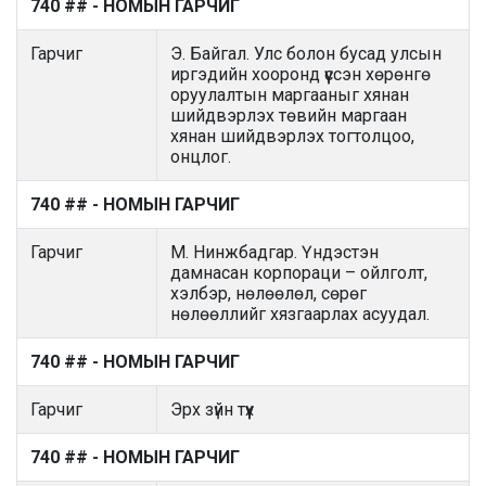
740 ## - НОМЫН ГАРЧИГ
Гарчиг
Э. Байгал. Улс болон бусад улсын
иргэдийн хооронд үүссэн хөрөнгө
оруулалтын маргааныг хянан
шийдвэрлэх төвийн маргаан
хянан шийдвэрлэх тогтолцоо,
онцлог.
740 ## - НОМЫН ГАРЧИГ
Гарчиг
М. Нинжбадгар. Үндэстэн
дамнасан корпораци – ойлголт,
хэлбэр, нөлөөлөл, сөрөг
нөлөөллийг хязгаарлах асуудал.
740 ## - НОМЫН ГАРЧИГ
Гарчиг
Эрх зүйн түүх
740 ## - НОМЫН ГАРЧИГ