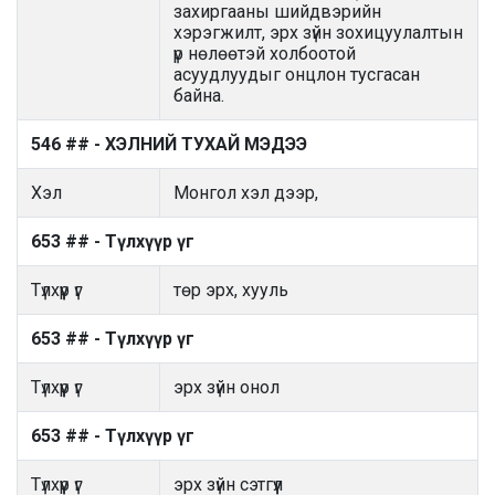
захиргааны шийдвэрийн
хэрэгжилт, эрх зүйн зохицуулалтын
үр нөлөөтэй холбоотой
асуудлуудыг онцлон тусгасан
байна.
546 ## - ХЭЛНИЙ ТУХАЙ МЭДЭЭ
Хэл
Монгол хэл дээр,
653 ## - Түлхүүр үг
Түлхүүр үг
төр эрх, хууль
653 ## - Түлхүүр үг
Түлхүүр үг
эрх зүйн онол
653 ## - Түлхүүр үг
Түлхүүр үг
эрх зүйн сэтгүүл