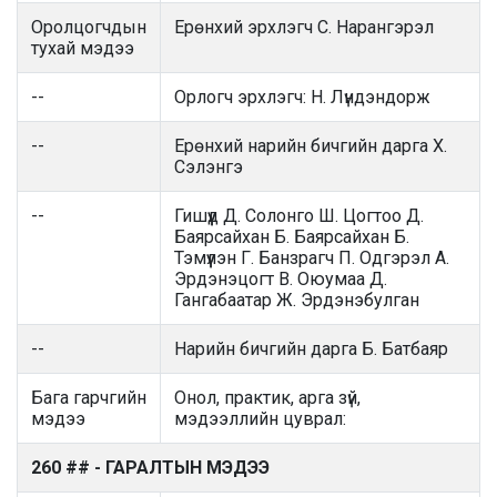
Оролцогчдын
Ерөнхий эрхлэгч С. Нарангэрэл
тухай мэдээ
--
Орлогч эрхлэгч: Н. Лүндэндорж
--
Ерөнхий нарийн бичгийн дарга Х.
Сэлэнгэ
--
Гишүүд Д. Солонго Ш. Цогтоо Д.
Баярсайхан Б. Баярсайхан Б.
Тэмүүлэн Г. Банзрагч П. Одгэрэл А.
Эрдэнэцогт В. Оюумаа Д.
Гангабаатар Ж. Эрдэнэбулган
--
Нарийн бичгийн дарга Б. Батбаяр
Бага гарчгийн
Онол, практик, арга зүй,
мэдээ
мэдээллийн цуврал:
260 ## - ГАРАЛТЫН МЭДЭЭ