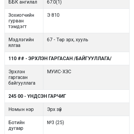
ББК ангилал
67.0(1)
Зохиогчийн
Э 810
гурван
тэмдэгт
Мэдлэгийн
67 - Төр эрх, хууль
ялгаа
110 ## - ЭРХЛЭН ГАРГАСАН /БАЙГУУЛЛАГА/
Эрхлэн
МУИС-ХЗС
гаргасан
байгууллага
245 00 - ҮНДСЭН ГАРЧИГ
Номын нэр
Эрх зүй
Ботийн
№3 (25)
дугаар