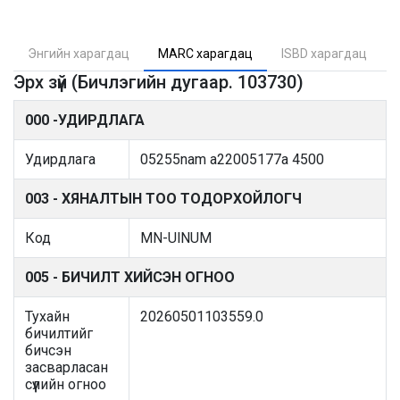
Энгийн харагдац
MARC харагдац
ISBD харагдац
Эрх зүй (Бичлэгийн дугаар. 103730)
000 -УДИРДЛАГА
Удирдлага
05255nam a22005177a 4500
003 - ХЯНАЛТЫН ТОО ТОДОРХОЙЛОГЧ
Код
MN-UlNUM
005 - БИЧИЛТ ХИЙСЭН ОГНОО
Тухайн
20260501103559.0
бичилтийг
бичсэн
засварласан
сүүлийн огноо