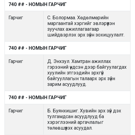
740 ## - НОМЫН ГАРЧИГ
Гарчиг
С. Болормаа. Хөдөлмөрийн
маргаантай хэргийг эвлэрүүлэн
зуучлах ажиллагаагаар
шийдвэрлэх эрх зүйн зохицуулалт.
740 ## - НОМЫН ГАРЧИГ
Гарчиг
Д. Энхзул. Хамтран ажиллах
гэрээний үндсэн дээр байгуулагдах
хуулийн этгээдийн эрхгүй
байгууллагын талаарх эрх зүйн
зарим асуудлууд.
740 ## - НОМЫН ГАРЧИГ
Гарчиг
Б. Буянхишиг. Хувийн эрх зүй дэх
тулгамдсан асуудлууд ба
хэрэглээний аргачлалыг
төлөвшүүлэх асуудал.