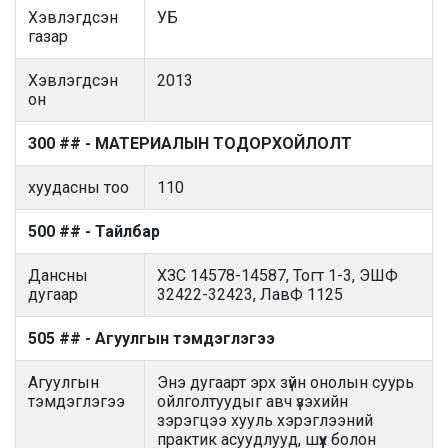
Хэвлэгдсэн
УБ
газар
Хэвлэгдсэн
2013
он
300 ## - МАТЕРИАЛЫН ТОДОРХОЙЛОЛТ
хуудасны тоо
110
500 ## - Тайлбар
Дансны
ХЗС 14578-14587, Тогт 1-3, ЭШФ
дугаар
32422-32423, ЛавФ 1125
505 ## - Агуулгын тэмдэглэгээ
Агуулгын
Энэ дугаарт эрх зүйн онолын суурь
тэмдэглэгээ
ойлголтуудыг авч үзэхийн
зэрэгцээ хууль хэрэглээний
практик асуудлууд, шүүх болон