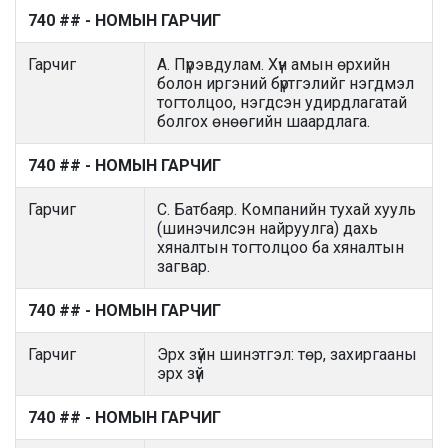
740 ## - НОМЫН ГАРЧИГ
Гарчиг
А. Пүрэвдулам. Хүн амын өрхийн
болон иргэний бүртгэлийг нэгдмэл
тогтолцоо, нэгдсэн удирдлагатай
болгох өнөөгийн шаардлага.
740 ## - НОМЫН ГАРЧИГ
Гарчиг
С. Батбаяр. Компанийн тухай хууль
(шинэчилсэн найруулга) дахь
хяналтын тогтолцоо ба хяналтын
загвар.
740 ## - НОМЫН ГАРЧИГ
Гарчиг
Эрх зүйн шинэтгэл: төр, захиргааны
эрх зүй
740 ## - НОМЫН ГАРЧИГ