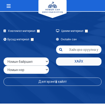
Хэвлэмэл материал
Цахим материал
Бусад материал
Онлайн сан
ХАЙХ
Дэлгэрэнгүй хайлт