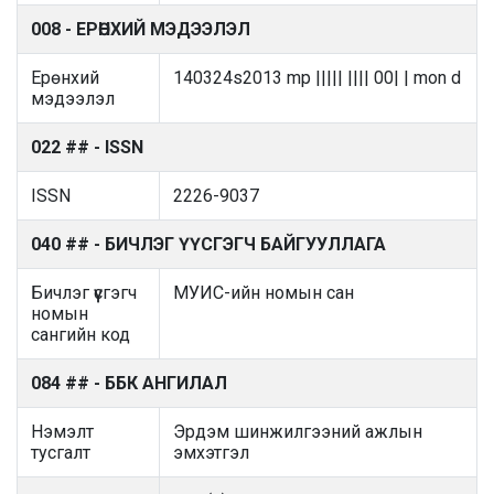
008 - ЕРӨНХИЙ МЭДЭЭЛЭЛ
Ерөнхий
140324s2013 mp ||||| |||| 00| | mon d
мэдээлэл
022 ## - ISSN
ISSN
2226-9037
040 ## - БИЧЛЭГ ҮҮСГЭГЧ БАЙГУУЛЛАГА
Бичлэг үүсгэгч
МУИС-ийн номын сан
номын
сангийн код
084 ## - ББК АНГИЛАЛ
Нэмэлт
Эрдэм шинжилгээний ажлын
тусгалт
эмхэтгэл