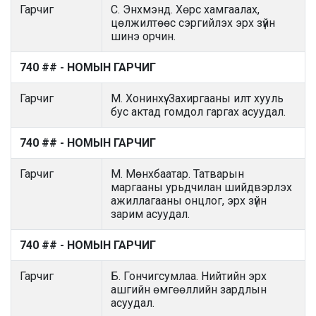
Гарчиг
С. Энхмэнд. Хөрс хамгаалах,
цөлжилтөөс сэргийлэх эрх зүйн
шинэ орчин.
740 ## - НОМЫН ГАРЧИГ
Гарчиг
М. Хонинхүү. Захиргааны илт хууль
бус актад гомдол гаргах асуудал.
740 ## - НОМЫН ГАРЧИГ
Гарчиг
М. Мөнхбаатар. Татварын
маргааны урьдчилан шийдвэрлэх
ажиллагааны онцлог, эрх зүйн
зарим асуудал.
740 ## - НОМЫН ГАРЧИГ
Гарчиг
Б. Гончигсумлаа. Нийтийн эрх
ашгийн өмгөөллийн зардлын
асуудал.