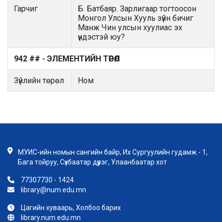
Гарчиг
Б. Батбаяр. Зарлигаар тогтоосон
Монгол Улсын Хууль зүйн бичиг
Манж Чин улсын хуулиас эх
үндэстэй юу?
942 ## - ЭЛЕМЕНТИЙН ТӨРӨЛ
Зүйлийн төрөл
Ном
МУИС-ийн номын сангийн байр, Их Сургуулийн гудамж - 1,
Бага тойруу, Сүхбаатар дүүрэг, Улаанбаатар хот
77307730 - 1424
library@num.edu.mn
Цагийн хуваарь, Холбоо барих
library.num.edu.mn