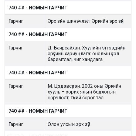
740 ## - НОМЫН ГАРЧИГ
Гарчиг
Эрх зүйн шинэчлэл: Эрүүгийн эрх зүй
740 ## - НОМЫН ГАРЧИГ
Гарчиг
Д. Баярсайхан. Хуулийн этгээдийн
эрүүгийн хариуцлага: онолын үзэл
баримтлал, чиг хандлага.
740 ## - НОМЫН ГАРЧИГ
Гарчиг
М. Цэдэвсүрэн. 2002 оны Эрүүгийн
хууль – хорих ялын бодлогын
өөрчлөлт, түүний сөрөг тал.
740 ## - НОМЫН ГАРЧИГ
Гарчиг
Олон улсын эрх зүй