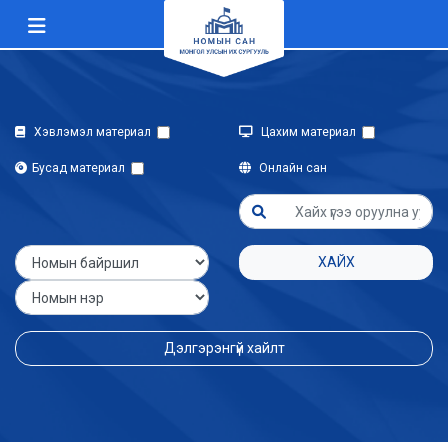
Хэвлэмэл материал
Цахим материал
Бусад материал
Онлайн сан
ХАЙХ
Дэлгэрэнгүй хайлт