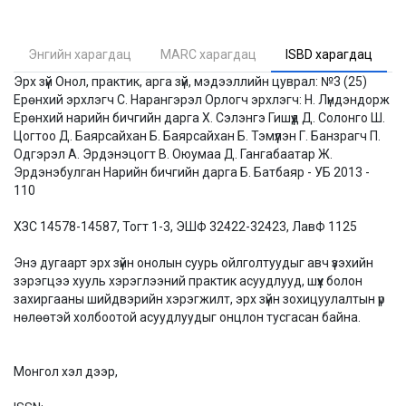
Энгийн харагдац
MARC харагдац
ISBD харагдац
Эрх зүй Онол, практик, арга зүй, мэдээллийн цуврал: №3 (25)
Ерөнхий эрхлэгч С. Нарангэрэл Орлогч эрхлэгч: Н. Лүндэндорж
Ерөнхий нарийн бичгийн дарга Х. Сэлэнгэ Гишүүд Д. Солонго Ш.
Цогтоо Д. Баярсайхан Б. Баярсайхан Б. Тэмүүлэн Г. Банзрагч П.
Одгэрэл А. Эрдэнэцогт В. Оюумаа Д. Гангабаатар Ж.
Эрдэнэбулган Нарийн бичгийн дарга Б. Батбаяр - УБ 2013 -
110
ХЗС 14578-14587, Тогт 1-3, ЭШФ 32422-32423, ЛавФ 1125
Энэ дугаарт эрх зүйн онолын суурь ойлголтуудыг авч үзэхийн
зэрэгцээ хууль хэрэглээний практик асуудлууд, шүүх болон
захиргааны шийдвэрийн хэрэгжилт, эрх зүйн зохицуулалтын үр
нөлөөтэй холбоотой асуудлуудыг онцлон тусгасан байна.
Монгол хэл дээр,