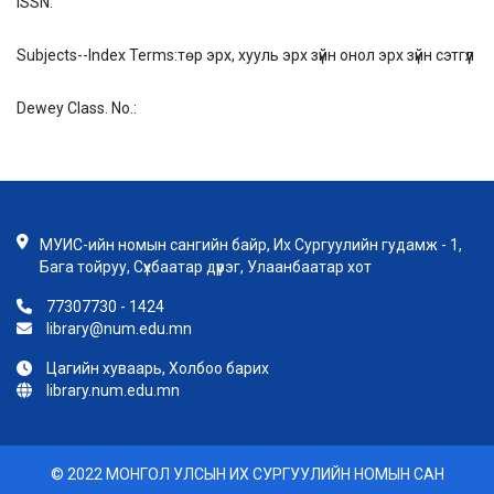
ISSN:
Subjects--Index Terms:
төр эрх, хууль эрх зүйн онол эрх зүйн сэтгүүл
Dewey Class. No.:
МУИС-ийн номын сангийн байр, Их Сургуулийн гудамж - 1,
Бага тойруу, Сүхбаатар дүүрэг, Улаанбаатар хот
77307730 - 1424
library@num.edu.mn
Цагийн хуваарь, Холбоо барих
library.num.edu.mn
© 2022 МОНГОЛ УЛСЫН ИХ СУРГУУЛИЙН НОМЫН САН