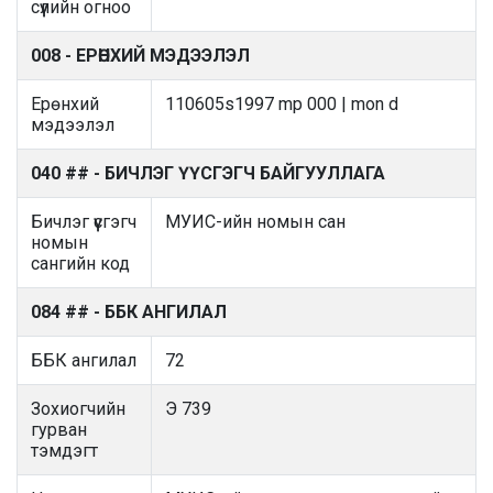
сүүлийн огноо
008 - ЕРӨНХИЙ МЭДЭЭЛЭЛ
Ерөнхий
110605s1997 mp 000 | mon d
мэдээлэл
040 ## - БИЧЛЭГ ҮҮСГЭГЧ БАЙГУУЛЛАГА
Бичлэг үүсгэгч
МУИС-ийн номын сан
номын
сангийн код
084 ## - ББК АНГИЛАЛ
ББК ангилал
72
Зохиогчийн
Э 739
гурван
тэмдэгт