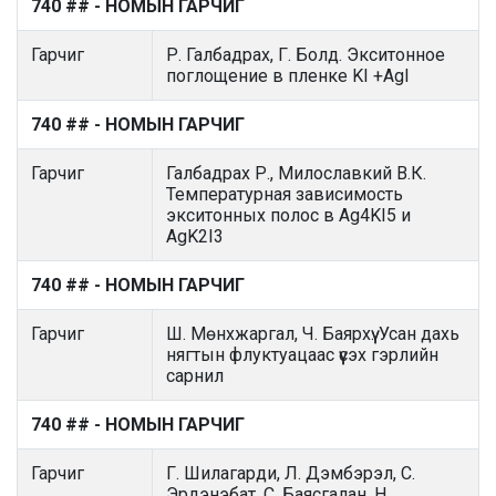
740 ## - НОМЫН ГАРЧИГ
Гарчиг
Р. Галбадрах, Г. Болд. Экситонное
поглощение в пленке KI +AgI
740 ## - НОМЫН ГАРЧИГ
Гарчиг
Галбадрах Р., Милославкий В.К.
Температурная зависимость
экситонных полос в Ag4KI5 и
AgK2I3
740 ## - НОМЫН ГАРЧИГ
Гарчиг
Ш. Мөнхжаргал, Ч. Баярхүү. Усан дахь
нягтын флуктуацаас үүсэх гэрлийн
сарнил
740 ## - НОМЫН ГАРЧИГ
Гарчиг
Г. Шилагарди, Л. Дэмбэрэл, С.
Эрдэнэбат, С. Баясгалан, Н.