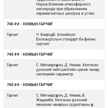
Норов.Влияние атмосферного
кислорода при образовании
парамагнитных центров в углях
740 ## - НОМЫН ГАРЧИГ
Гарчиг
Ч. Баярхүү, Б. Өлзийхуяг.
Боловсролын стандарт ба физик
сургалт
740 ## - НОМЫН ГАРЧИГ
Гарчиг
С. Мягмарсүрэн, Д. Нямаа. Хялгасан
дээсний чийгшилтийн шинж чанар,
системийн параметр
740 ## - НОМЫН ГАРЧИГ
Гарчиг
С. Мягмарсүрэн, Д. Нямаа, Б.
Жадамба. Хялгасан дээсний
механик чанарын судалгааны үр