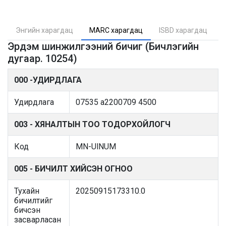
Энгийн харагдац
MARC харагдац
ISBD харагдац
Эрдэм шинжилгээний бичиг (Бичлэгийн
дугаар. 10254)
000 -УДИРДЛАГА
Удирдлага
07535 a2200709 4500
003 - ХЯНАЛТЫН ТОО ТОДОРХОЙЛОГЧ
Код
MN-UlNUM
005 - БИЧИЛТ ХИЙСЭН ОГНОО
Тухайн
20250915173310.0
бичилтийг
бичсэн
засварласан