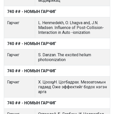
модификац
740 ## - НОМЫН ГАРЧИГ
Гарчиг
L. Henmedekh, O. Lhagva and, J.N.
Madsen. Influence of Post-Collision-
Interaction in Auto -ionization
740 ## - НОМЫН ГАРЧИГ
Гарчиг
S. Danzan. The excited helium
photoionization
740 ## - НОМЫН ГАРЧИГ
Гарчиг
Х. Цоохүү, Н. Цогбадрах. Мезоатомын
гадаад Оже эффектийг бодох нэгэн
арга
740 ## - НОМЫН ГАРЧИГ