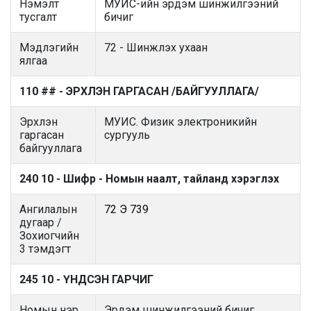
Нэмэлт
МУИС-ийн эрдэм шинжилгээний
тусгалт
бичиг
Мэдлэгийн
72 - Шинжлэх ухаан
ялгаа
110 ## - ЭРХЛЭН ГАРГАСАН /БАЙГУУЛЛАГА/
Эрхлэн
МУИС. Физик электроникийн
гаргасан
сургууль
байгууллага
240 10 - Шифр - Номын наалт, тайланд хэрэглэх
Ангилалын
72 Э 739
дугаар /
Зохиогчийн
3 тэмдэгт
245 10 - ҮНДСЭН ГАРЧИГ
Номын нэр
Эрдэм шинжилгээний бичиг