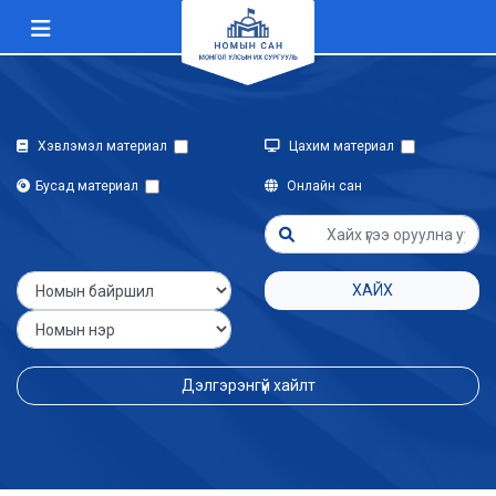
Хэвлэмэл материал
Цахим материал
Бусад материал
Онлайн сан
ХАЙХ
Дэлгэрэнгүй хайлт