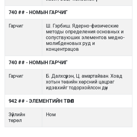
740 ## - НОМЫН ГАРЧИГ
Гарчиг
Ш. Гэрбиш. Ядерно-физические
методы определения основных и
сопуствуюших элементов медно-
молибденовых руд и
концентрацов
740 ## - НОМЫН ГАРЧИГ
Гарчиг
Б. Далхсүрэн, Ц. амартайван. Ховд
хотын төвийн хөрсний цацраг
идэвхийг тодорхойлсон дүн
942 ## - ЭЛЕМЕНТИЙН ТӨРӨЛ
Зүйлийн
Ном
төрөл