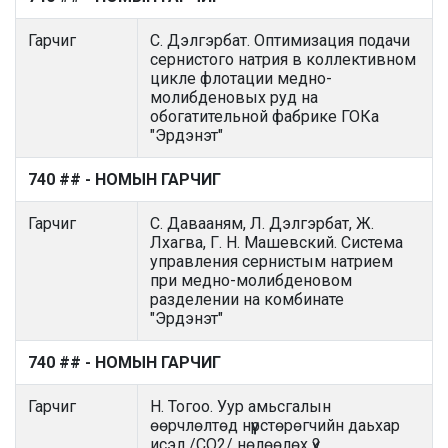
Гарчиг
С. Дэлгэрбат. Оптимизация подачи
сернистого натрия в коллективном
цикле флотации медно-
молибденовых руд на
обогатительной фабрике ГОКа
"Эрдэнэт"
740 ## - НОМЫН ГАРЧИГ
Гарчиг
С. Давааням, Л. Дэлгэрбат, Ж.
Лхагва, Г. Н. Машевский. Система
управления сернистым натрием
при медно-молибденовом
разделении на комбинате
"Эрдэнэт"
740 ## - НОМЫН ГАРЧИГ
Гарчиг
Н. Тогоо. Уур амьсгалын
өөрчлөлтөд нүүрстөрөгчийн даьхар
исэл /CO2/ нөлөөлөх үү?