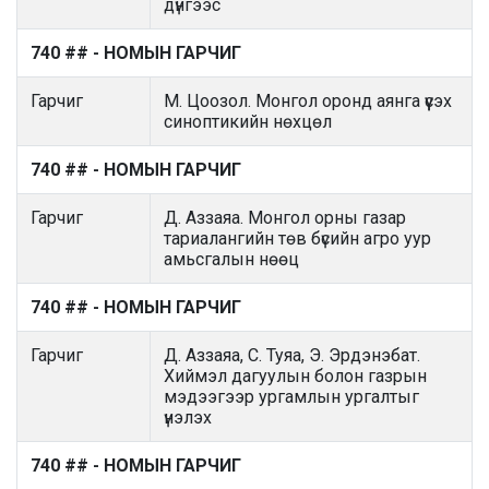
дүнгээс
740 ## - НОМЫН ГАРЧИГ
Гарчиг
М. Цоозол. Монгол оронд аянга үүсэх
синоптикийн нөхцөл
740 ## - НОМЫН ГАРЧИГ
Гарчиг
Д. Аззаяа. Монгол орны газар
тариалангийн төв бүсийн агро уур
амьсгалын нөөц
740 ## - НОМЫН ГАРЧИГ
Гарчиг
Д. Аззаяа, С. Туяа, Э. Эрдэнэбат.
Хиймэл дагуулын болон газрын
мэдээгээр ургамлын ургалтыг
үнэлэх
740 ## - НОМЫН ГАРЧИГ