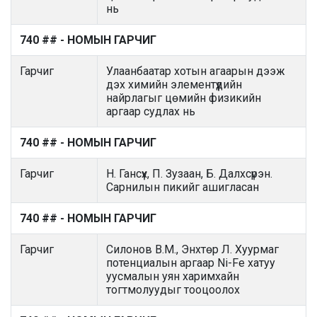
нь
740 ## - НОМЫН ГАРЧИГ
Гарчиг
Улаанбаатар хотын агаарын дээж
дэх химийн элементүүдийн
найрлагыг цөмийн физикийн
аргаар судлах нь
740 ## - НОМЫН ГАРЧИГ
Гарчиг
Н. Гансүх, П. Зузаан, Б. Далхсүрэн.
Сарнилын пикийг ашигласан
740 ## - НОМЫН ГАРЧИГ
Гарчиг
Силонов В.М., Энхтөр Л. Хуурмаг
потенциалын аргаар Ni-Fe хатуу
уусмалын уян харимхайн
тогтмолуудыг тооцоолох