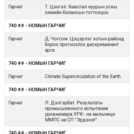
Гарчиг
Т. Цэнгэл. Хөвсгөл нуурын усны
химийн балансын тогтолцоо
740 ## - НОМЫН ГАРЧИГ
Гарчиг
Д. Чогсом. Цэцэрлэг хотын районд
бороо прогнозлох дискриминант
арга
740 ## - НОМЫН ГАРЧИГ
Гарчиг
Climate Supercirculation of the Earth
740 ## - НОМЫН ГАРЧИГ
Гарчиг
Л. Дэлгэрбат. Результаты
промышленного испытания
уровнемера УРК- на мельнице
ММПС на СП "Эрдэнэт"
740 ## - НОМЫН ГАРЧИГ