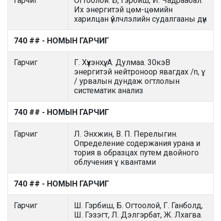
Гарчиг
Огтоолой. Б, Гэрбиш, И. Чадраабал.
Их энергитэй цөм-цөмийн
харилцан үйлчлэлийн судалгааны дүн
740 ## - НОМЫН ГАРЧИГ
Гарчиг
Г. Хүүхэнхүү, А. Дулмаа. 30кэВ
энергитэй нейтроноор явагдах /n, ɣ
/ урвалын дундаж огтлолын
систематик анализ
740 ## - НОМЫН ГАРЧИГ
Гарчиг
Л. Энхжин, В. П. Перелыгин.
Определение содержания урана и
тория в образцах путем двойного
облучения ɣ квантами
740 ## - НОМЫН ГАРЧИГ
Гарчиг
Ш. Гэрбиш, Б. Огтоолой, Г. Ганболд,
Ш. Гэзэгт, Л. Дэлгэрбат, Ж. Лхагва.