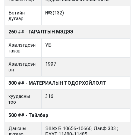
Ботийн
№3(132)
дугаар
260 ## - ГАРАЛТЫН МЭДЭЭ
Хэвлэгдсэн
УБ
газар
Хэвлэгдсэн
1997
он
300 ## - МАТЕРИАЛЫН ТОДОРХОЙЛОЛТ
хуудасны
316
тоо
500 ## - Тайлбар
Дансны
ЭШФ Б 10656-10660, ЛавФ 333 ;
дугаар
БУУТ 11480-11485