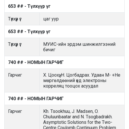
653 ## - Түлхүүр үг
Түлхүүр үг
цаг уур
653 ## - Түлхүүр үг
Түлхүүр үг
МУИС-ийн эрдэм шинжилгээний
бичиг
740 ## - НОМЫН ГАРЧИГ
Гарчиг
Х. Цоохүү, Н. Цогбадрах. Удаан M- +He
мөргөлдөөний үед электроны
корреляц тооцох асуудал
740 ## - НОМЫН ГАРЧИГ
Гарчиг
Kh. Tsookhuu, J. Madsen, O.
Chuluunbaatar and N. Tsogbadrakh.
Asymptotic Solutions for the Two-
Centre Coulomb Continuum Problem