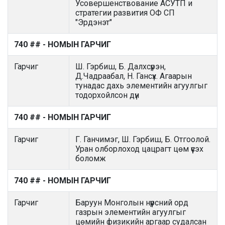
Усовершенствование АСУТП и
стратегии развития ОФ СП
"Эрдэнэт"
740 ## - НОМЫН ГАРЧИГ
Гарчиг
Ш. Гэрбиш, Б. Далхсүрэн,
Д.Чадраабал, Н. Гансүх. Агаарын
тунадас дахь элементийн агуулгыг
тодорхойлсон дүн
740 ## - НОМЫН ГАРЧИГ
Гарчиг
Г. Ганчимэг, Ш. Гэрбиш, Б. Отгоолой.
Уран олборлоход цацрагт цөм үүсэх
боломж
740 ## - НОМЫН ГАРЧИГ
Гарчиг
Баруун Монголын нүүрсний орд
газрын элементийн агуулгыг
цөмийн физикийн аргаар судалсан