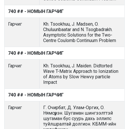
740 ## - НОМЫН ГАРЧИГ
Гарчиг
Kh. Tsookhuu, J. Madsen, O.
Chuluunbaatar and N. Tsogbadrakh.
Asymptotic Solutions for the Two-
Centre Coulomb Continuum Problem
740 ## - НОМЫН ГАРЧИГ
Гарчиг
Kh. Tsookhuu, J. Maiden. Didtorted
Wave T-Matrix Approach to Ionization
of Atoms by Slow Hewvy particle
Impact
740 ## - НОМЫН ГАРЧИГ
Гарчиг
Г. Очирбат, Д. Улам-Оргих, О.
Нямсүрэн. Шугаман шингээлттэй
шугаман бус суурь дахь эллипс
туйлшралтай долгион. КБММ-ийн