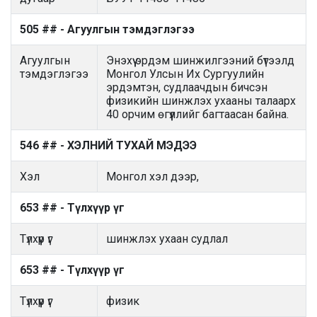
505 ## - Агуулгын тэмдэглэгээ
Агуулгын
Энэхүү эрдэм шинжилгээний бүтээлд
тэмдэглэгээ
Монгол Улсын Их Сургуулийн
эрдэмтэн, судлаачдын бичсэн
физикийн шинжлэх ухааны талаарх
40 орчим өгүүллийг багтаасан байна.
546 ## - ХЭЛНИЙ ТУХАЙ МЭДЭЭ
Хэл
Монгол хэл дээр,
653 ## - Түлхүүр үг
Түлхүүр үг
шинжлэх ухаан судлал
653 ## - Түлхүүр үг
Түлхүүр үг
физик