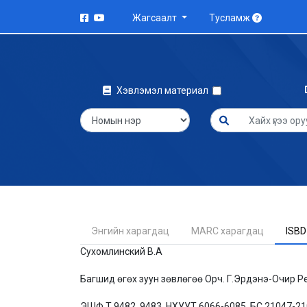
Жагсаалт
Тусламж
Хэвлэмэл материал
Энгийн харагдац
MARC харагдац
ISBD
Сухомлинский В.А
Багшид өгөх зуун зөвлөгөө Орч. Г.Эрдэнэ-Очир Ре
ЭШФ Т 9482, 9483, НХУУТ 6066-6085, БС 21047-2