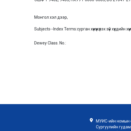
Монгол хэл дээр,
Subjects--Index Terms:
сурган хүмүүжүүлэх зүй хүүхдий
Dewey Class. No.:
МУИС-ийн номын с
Сургуулийн гудамж