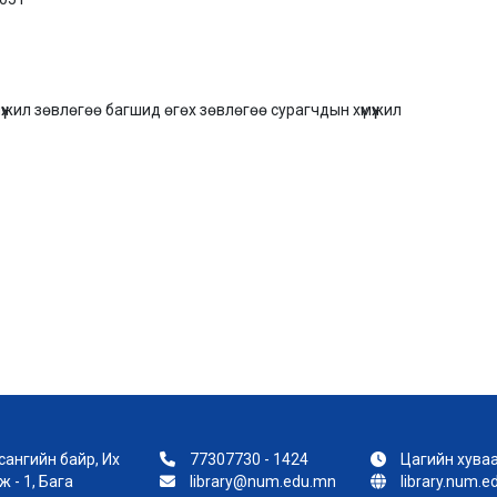
н хүмүүжил зөвлөгөө багшид өгөх зөвлөгөө сурагчдын хүмүүжил
ангийн байр, Их
77307730 - 1424
Цагийн хуваа
 - 1, Бага
library@num.edu.mn
library.num.