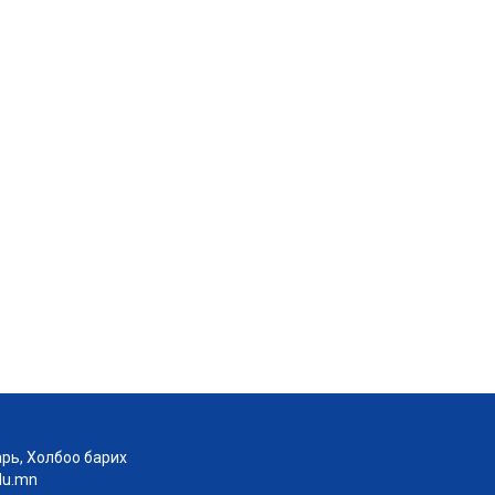
рь, Холбоо барих
edu.mn