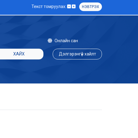
Текст томруулах:
НЭВТРЭХ
Онлайн сан
ХАЙХ
Дэлгэрэнгүй хайлт