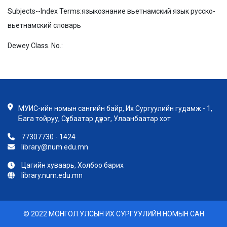
Subjects--Index Terms:
языкознание вьетнамский язык русско-
вьетнамский словарь
Dewey Class. No.:
МУИС-ийн номын сангийн байр, Их Сургуулийн гудамж - 1,
Бага тойруу, Сүхбаатар дүүрэг, Улаанбаатар хот
77307730 - 1424
library@num.edu.mn
Цагийн хуваарь, Холбоо барих
library.num.edu.mn
© 2022 МОНГОЛ УЛСЫН ИХ СУРГУУЛИЙН НОМЫН САН