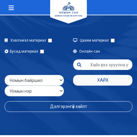
Хэвлэмэл материал
Цахим материал
Бусад материал
Онлайн сан
ХАЙХ
Дэлгэрэнгүй хайлт