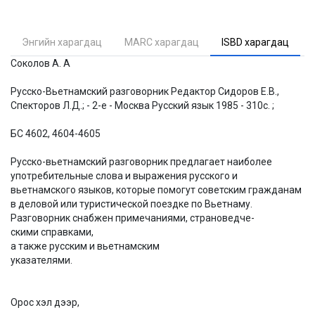
Энгийн харагдац
MARC харагдац
ISBD харагдац
Соколов А. А
Русско-Вьетнамский разговорник Редактор Сидоров Е.В.,
Спекторов Л.Д.; - 2-е - Москва Русский язык 1985 - 310с. ;
БС 4602, 4604-4605
Русско-вьетнамский разговорник предлагает наиболее
употребительные слова и выражения русского и
вьетнамского языков, которые помогут советским гражданам
в деловой или туристической поездке по Вьетнаму.
Разговорник снабжен примечаниями, страноведче-
скими справками,
а также русским и вьетнамским
указателями.
Орос хэл дээр,