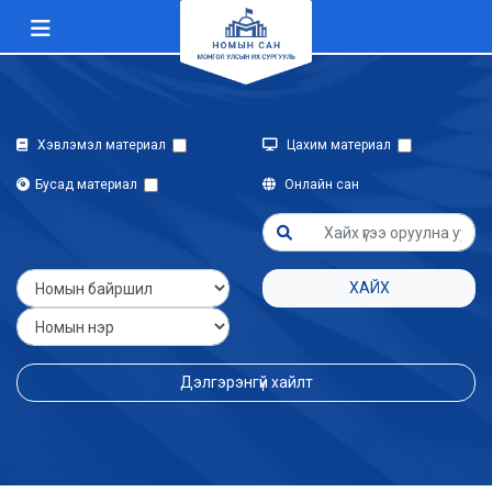
Хэвлэмэл материал
Цахим материал
Бусад материал
Онлайн сан
ХАЙХ
Дэлгэрэнгүй хайлт