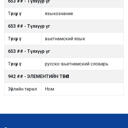
653 ## - Түлхүүр үг
Түлхүүр үг
языкознание
653 ## - Түлхүүр үг
Түлхүүр үг
вьетнамский язык
653 ## - Түлхүүр үг
Түлхүүр үг
русско-вьетнамский словарь
942 ## - ЭЛЕМЕНТИЙН ТӨРӨЛ
Зүйлийн төрөл
Ном