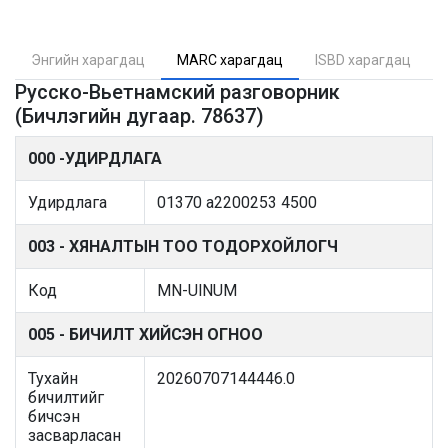
Энгийн харагдац
MARC харагдац
ISBD харагдац
Русско-Вьетнамский разговорник
(Бичлэгийн дугаар. 78637)
000 -УДИРДЛАГА
Удирдлага
01370 a2200253 4500
003 - ХЯНАЛТЫН ТОО ТОДОРХОЙЛОГЧ
Код
MN-UlNUM
005 - БИЧИЛТ ХИЙСЭН ОГНОО
Тухайн
20260707144446.0
бичилтийг
бичсэн
засварласан