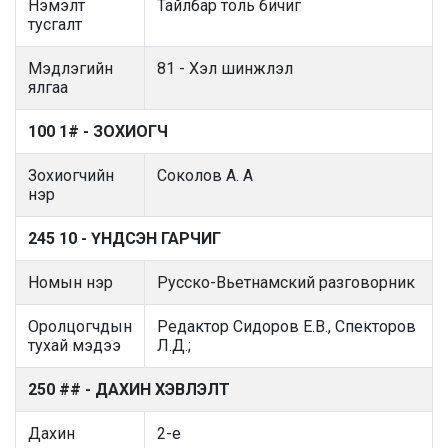
Нэмэлт
Тайлбар толь бичиг
тусгалт
Мэдлэгийн
81 - Хэл шинжлэл
ялгаа
100 1# - ЗОХИОГЧ
Зохиогчийн
Соколов А. А
нэр
245 10 - ҮНДСЭН ГАРЧИГ
Номын нэр
Русско-Вьетнамский разговорник
Оролцогчдын
Редактор Сидоров Е.В., Спекторов
тухай мэдээ
Л.Д.;
250 ## - ДАХИН ХЭВЛЭЛТ
Дахин
2-е