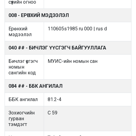
сүүлийн огноо
008 - ЕРӨНХИЙ МЭДЭЭЛЭЛ
Ерөнхий
110605s1985 ru 000 | rus d
мэдээлэл
040 ## - БИЧЛЭГ ҮҮСГЭГЧ БАЙГУУЛЛАГА
Бичлэг үүсгэгч
МУИС-ийн номын сан
номын
сангийн код
084 ## - ББК АНГИЛАЛ
ББК ангилал
81.2-4
Зохиогчийн
С 59
гурван
тэмдэгт