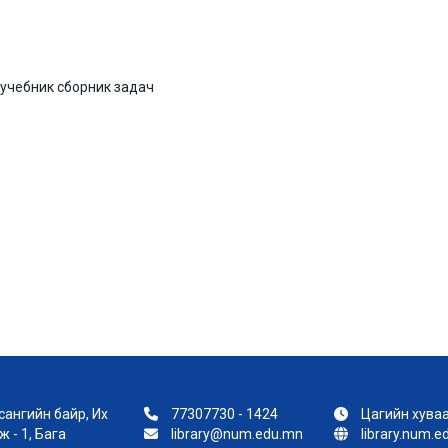
учебник сборник задач
ангийн байр, Их
77307730 - 1424
Цагийн хуваа
 - 1, Бага
library@num.edu.mn
library.num.