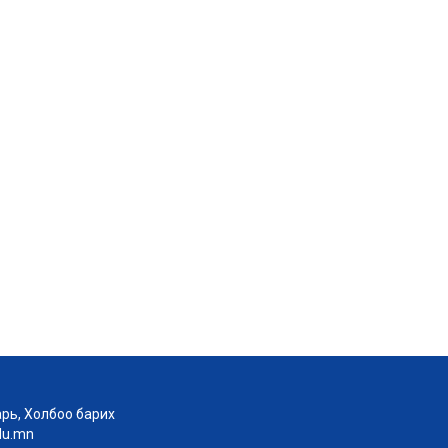
рь, Холбоо барих
edu.mn