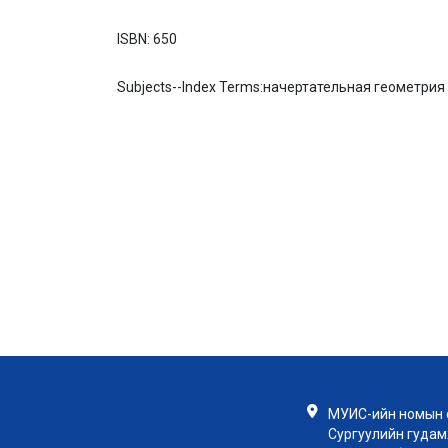
ISBN:
650
Subjects--Index Terms:
начертательная геометрия 
МУИС-ийн номын с
Сургуулийн гудамж