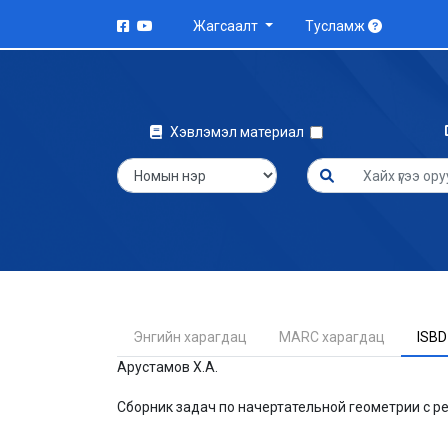
Жагсаалт
Тусламж
Хэвлэмэл материал
Энгийн харагдац
MARC харагдац
ISBD
Арустамов Х.А.
Сборник задач по начертательной геометрии с ре