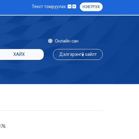
Текст томруулах:
НЭВТРЭХ
Онлайн сан
ХАЙХ
Дэлгэрэнгүй хайлт
376