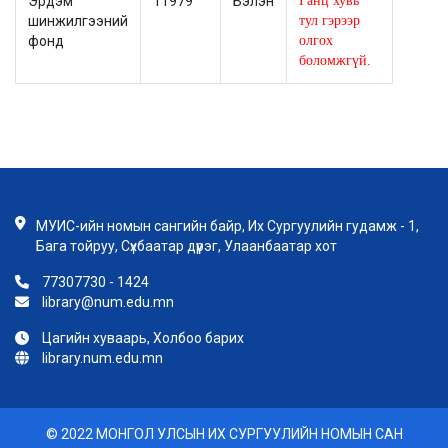
Эрдэм
11979
Бэлэн
Ганц хувь
шинжилгээний
тул гэрээр
фонд
олгох
боломжгүй.
МУИС-ийн номын сангийн байр, Их Сургуулийн гудамж - 1,
Бага тойруу, Сүхбаатар дүүрэг, Улаанбаатар хот
77307730 - 1424
library@num.edu.mn
Цагийн хуваарь, Холбоо барих
library.num.edu.mn
© 2022 МОНГОЛ УЛСЫН ИХ СУРГУУЛИЙН НОМЫН САН