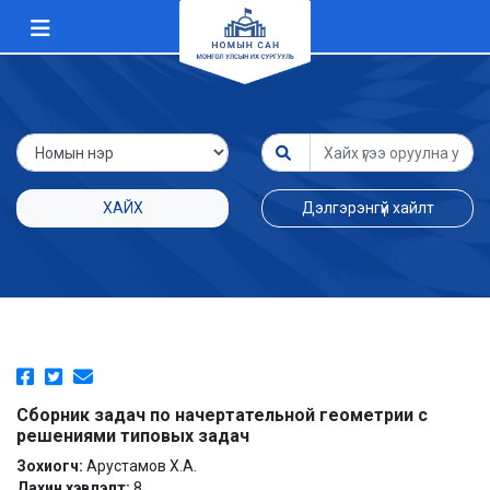
ХАЙХ
Дэлгэрэнгүй хайлт
Сборник задач по начертательной геометрии с
решениями типовых задач
Зохиогч:
Арустамов Х.А.
Дахин хэвлэлт:
8