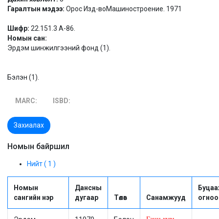
Гаралтын мэдээ:
Орос Изд-воМашиностроение. 1971
Шифр:
22.151.3 А-86.
Номын сан:
Эрдэм шинжилгээний фонд (1).
Бэлэн (1).
MARC:
ISBD:
Захиалах
Номын байршил
Нийт ( 1 )
Номын
Дансны
Буцаа
сангийн нэр
дугаар
Төлөв
Санамжууд
огноо