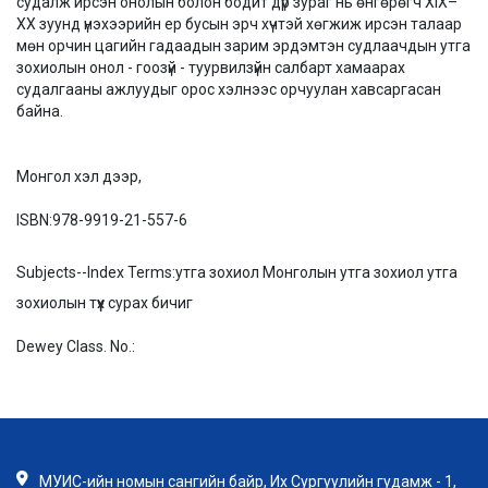
судалж ирсэн онолын болон бодит дүр зураг нь өнгөрөгч XIX–
XX зуунд үнэхээрийн ер бусын эрч хүчтэй хөгжиж ирсэн талаар
мөн орчин цагийн гадаадын зарим эрдэмтэн судлаачдын утга
зохиолын онол - гоозүй - туурвилзүйн салбарт хамаарах
судалгааны ажлуудыг орос хэлнээс орчуулан хавсаргасан
байна.
Монгол хэл дээр,
ISBN:
978-9919-21-557-6
Subjects--Index Terms:
утга зохиол Монголын утга зохиол утга
зохиолын түүх сурах бичиг
Dewey Class. No.:
МУИС-ийн номын сангийн байр, Их Сургуулийн гудамж - 1,