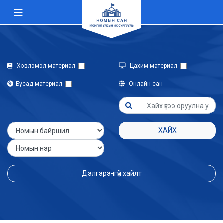
Хэвлэмэл материал
Цахим материал
Бусад материал
Онлайн сан
ХАЙХ
Дэлгэрэнгүй хайлт