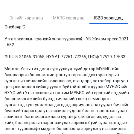
Энгийн харагдац
MARC харагдац
ISBD харагдац
Энхбаяр С
Утга зохиолын ерөнхий онол туурвилзүй - УБ Жиком пресс 2021
- 652
ЭШФ Б 31066-31068, НХУУТ 77261-77265, ГНОФ 17529-17533
Монгол Улсын их дээд сургуулиуд түүний дотор МУБИС-ийн
бакалаврын болон магистрантур тэрчлэн докторантурын
сургалтын хичээлийн төлөвлөгөө, стандарт, хөтөлбөр тэргүүтэн
цогц шинэчлэл хийж дуусаж буйтай холбогдуулан МУБИС-ийн
НХУС-ийн Утга зохиолын тэнхим МУБИС-ийн ерөнхий эрдмийн
болон мэргэжлийн бусад хичээлийн лекц семинарын
сургалтад тус тус хамрагдагсдад зориулан энэхүү сурах бичгийг
бүтээхийн зэрэгцээ утга зохиол судлал болон төрөлх хэл уран
зохиолын багш мэргэжлээр суралцах, мэргэших, судалгаа
хийх, боловсролын зэрэг ахиулах зорилго бүхий суралцагчдын
онол - туурвилзүйн мэдлэг боловсролд зориулж утга зохиолыг