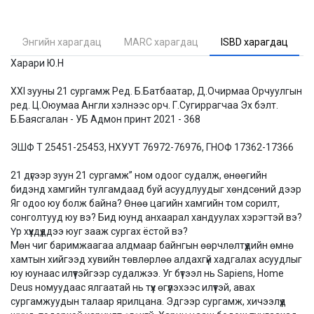
Энгийн харагдац
MARC харагдац
ISBD харагдац
Харари Ю.Н
XXI зууны 21 сургамж Ред. Б.Батбаатар, Д.Очирмаа Орчуулгын
ред. Ц.Оюумаа Англи хэлнээс орч. Г.Сугиррагчаа Эх бэлт.
Б.Баясгалан - УБ Адмон принт 2021 - 368
ЭШФ Т 25451-25453, НХУУТ 76972-76976, ГНОФ 17362-17366
21 дүгээр зуун 21 сургамж” ном одоог судалж, өнөөгийн
бидэнд хамгийн тулгамдаад буй асуудлуудыг хөндсөний дээр
Яг одоо юу болж байна? Өнөө цагийн хамгийн том сорилт,
сонголтууд юу вэ? Бид юунд анхаарал хандуулах хэрэгтэй вэ?
Үр хүүхдүүддээ юуг зааж сургах ёстой вэ?
Мөн чиг баримжаагаа алдмаар байнгын өөрчлөлтүүдийн өмнө
хамтын хийгээд хувийн төвлөрлөө алдахгүй хадгалах асуудлыг
юу юунаас илүүтэйгээр судалжээ. Уг бүтээл нь Sapiens, Home
Deus номуудаас ялгаатай нь түүх өгүүлэхээс илүүтэй, авах
сургамжуудын талаар ярилцана. Эдгээр сургамж, хичээлүүд