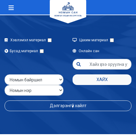
Хэвлэмэл материал
Цахим материал
Бусад материал
Онлайн сан
ХАЙХ
Дэлгэрэнгүй хайлт