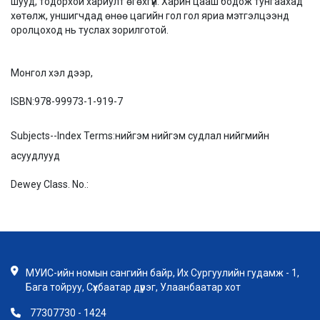
шууд, тодорхой хариулт өгөхгүй. Харин цааш бодож тунгаахад
хөтөлж, уншигчдад өнөө цагийн гол гол яриа мэтгэлцээнд
оролцоход нь туслах зорилготой.
Монгол хэл дээр,
ISBN:
978-99973-1-919-7
Subjects--Index Terms:
нийгэм нийгэм судлал нийгмийн
асуудлууд
Dewey Class. No.:
МУИС-ийн номын сангийн байр, Их Сургуулийн гудамж - 1,
Бага тойруу, Сүхбаатар дүүрэг, Улаанбаатар хот
77307730 - 1424