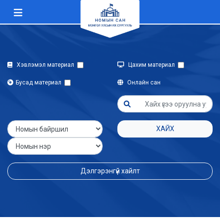
Хэвлэмэл материал
Цахим материал
Бусад материал
Онлайн сан
ХАЙХ
Дэлгэрэнгүй хайлт