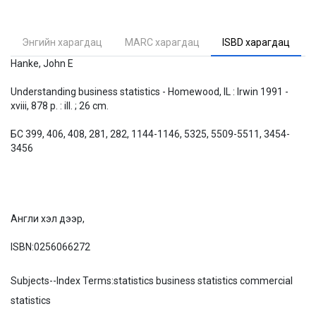
Энгийн харагдац
MARC харагдац
ISBD харагдац
Hanke, John E
Understanding business statistics - Homewood, IL : Irwin 1991 -
xviii, 878 p. : ill. ; 26 cm.
БС 399, 406, 408, 281, 282, 1144-1146, 5325, 5509-5511, 3454-
3456
Англи хэл дээр,
ISBN:
0256066272
Subjects--Index Terms:
statistics business statistics commercial
statistics