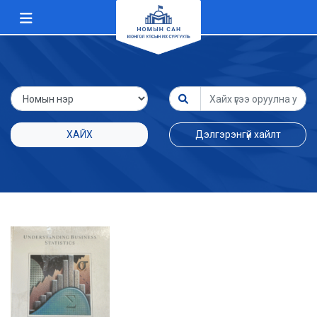
ХАЙХ
Дэлгэрэнгүй хайлт