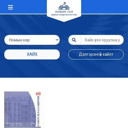
ХАЙХ
Дэлгэрэнгүй хайлт