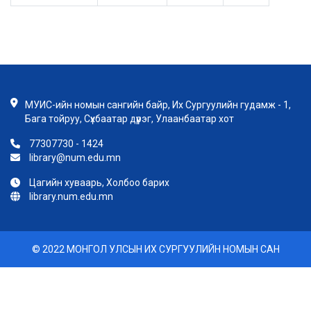
МУИС-ийн номын сангийн байр, Их Сургуулийн гудамж - 1,
Бага тойруу, Сүхбаатар дүүрэг, Улаанбаатар хот
77307730 - 1424
library@num.edu.mn
Цагийн хуваарь, Холбоо барих
library.num.edu.mn
© 2022 МОНГОЛ УЛСЫН ИХ СУРГУУЛИЙН НОМЫН САН