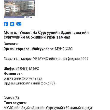
Монгол Улсын Их Сургуулийн Эдийн засгийн
сургуулийн 60 жилийн түүхэн замнал
Зохиогч:
Эрхлэн гаргасан байгууллага:
МУИС-ЭЗС
Гаралтын мэдээ:
УБ МУИС-ийн хэвлэх үйлдвэр 2007
Шифр:
74.04(1) М 692.
Номын сан:
Бизнесийн Сургууль (2),
Эрдэм шинжилгээний фонд (3).
Бэлэн (5).
Товч агуулга:
МУИС-ийн Эдийн Засгийн Сургуулийн 60 жилийн цадиг