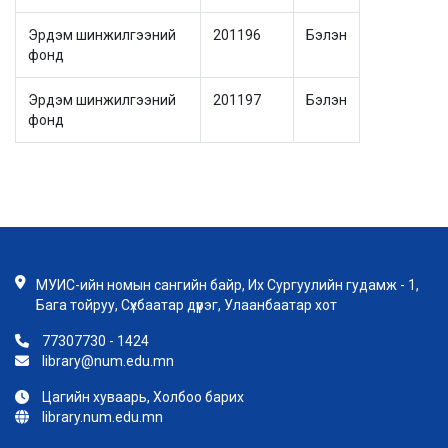
Эрдэм шинжилгээний
201196
Бэлэн
фонд
Эрдэм шинжилгээний
201197
Бэлэн
фонд
МУИС-ийн номын сангийн байр, Их Сургуулийн гудамж - 1,
Бага тойруу, Сүхбаатар дүүрэг, Улаанбаатар хот
77307730 - 1424
library@num.edu.mn
Цагийн хуваарь, Холбоо барих
library.num.edu.mn