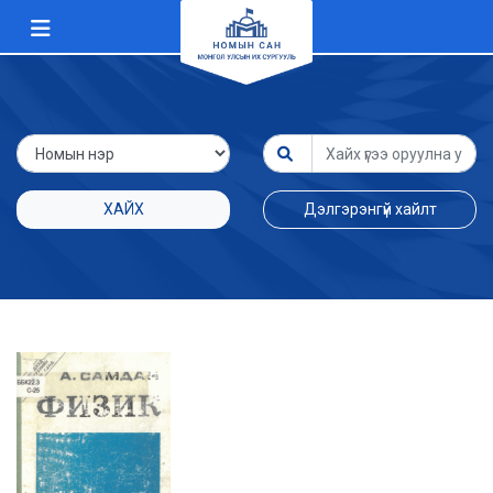
ХАЙХ
Дэлгэрэнгүй хайлт