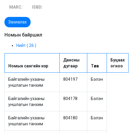
MARC:
ISBD:
Захиалах
Номын байршил
Нийт ( 26 )
Дансны
Буцаах
Номын сангийн нэр
дугаар
Төлөв
огноо
Байгалийн ухааны
804197
Бэлэн
уншлагын танхим
Байгалийн ухааны
804178
Бэлэн
уншлагын танхим
Байгалийн ухааны
804180
Бэлэн
уншлагын танхим