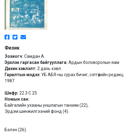
Физик
Зохиогч:
Самдан А.
Эрхлэн гаргасан байгууллага:
Ардын боловсролын яам
Дахин хэвлэлт:
2 дахь хэвл.
Гаралтын мэдээ:
УБ АБЯ-ны сурах бичиг, сэтгүүлийн редакц
1987
Шифр:
22.3 С 25.
Номын сан:
Байгалийн ухааны уншлагын танхим (22),
Эрдэм шинжилгээний фонд (4).
Бэлэн (26).