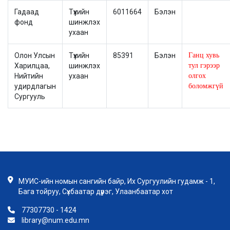
Гадаад
Түүхийн
6011664
Бэлэн
фонд
шинжлэх
ухаан
Олон Улсын
Түүхийн
85391
Бэлэн
Ганц хувь
Харилцаа,
шинжлэх
тул гэрээр
Нийтийн
ухаан
олгох
удирдлагын
боломжгүй
Сургууль
МУИС-ийн номын сангийн байр, Их Сургуулийн гудамж - 1,
Бага тойруу, Сүхбаатар дүүрэг, Улаанбаатар хот
77307730 - 1424
library@num.edu.mn