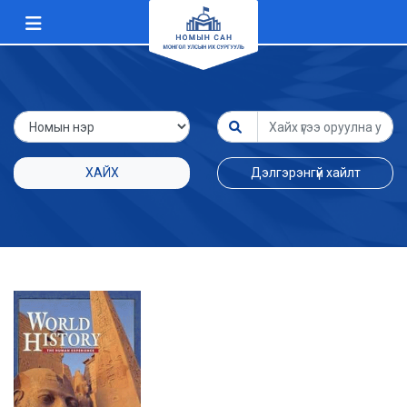
ХАЙХ
Дэлгэрэнгүй хайлт