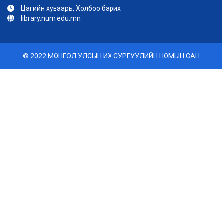
Цагийн хуваарь, Холбоо барих
library.num.edu.mn
© 2022 МОНГОЛ УЛСЫН ИХ СУРГУУЛИЙН НОМЫН САН