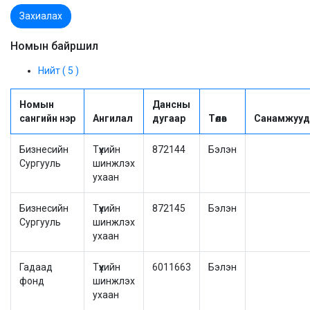
Захиалах
Номын байршил
Нийт ( 5 )
Номын
Дансны
сангийн нэр
Ангилал
дугаар
Төлөв
Санамжууд
Бизнесийн
Түүхийн
872144
Бэлэн
Сургууль
шинжлэх
ухаан
Бизнесийн
Түүхийн
872145
Бэлэн
Сургууль
шинжлэх
ухаан
Гадаад
Түүхийн
6011663
Бэлэн
фонд
шинжлэх
ухаан