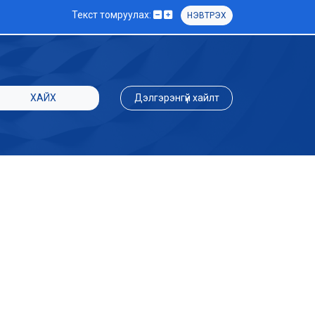
Текст томруулах:
НЭВТРЭХ
ХАЙХ
Дэлгэрэнгүй хайлт