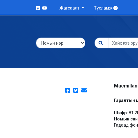
Жагсаалт
Тусламж
Macmillan
Гаралтын 
Шифр:
81.2
Номын сан
Гадаад фонд