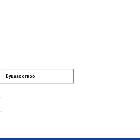
Буцаах огноо