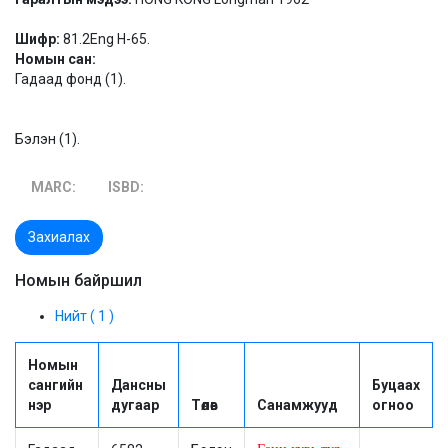
Шифр:
81.2Eng H-65.
Номын сан:
Гадаад фонд (1).
Бэлэн (1).
MARC:
ISBD:
Захиалах
Номын байршил
Нийт ( 1 )
Номын
сангийн
Дансны
Буцаах
нэр
дугаар
Төлөв
Санамжууд
огноо