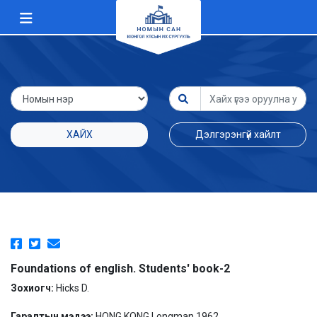
ХАЙХ
Дэлгэрэнгүй хайлт
Foundations of english. Students' book-2
Зохиогч:
Hicks D.
Гаралтын мэдээ:
HONG KONG Longman 1962