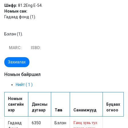
Шифр:
81.2Eng E-54.
Номын сан:
Гадаад фонд (1).
Бэлэн (1).
MARC:
ISBD:
Захиалах
Номын байршил
Нийт ( 1 )
Номын
сангийн
Дансны
Буцаах
нэр
дугаар
Төлөв
Санамжууд
огноо
Гадаад
6350
Бэлэн
Ганц хувь тул