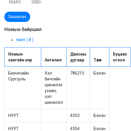
MARC:
ISBD:
Захиалах
Номын байршил
Нийт ( 8 )
Номын
Дансны
Буцаах
сангийн нэр
Ангилал
дугаар
Төлөв
огноо
Бизнесийн
Хэл
786215
Бэлэн
Сургууль
бичгийн
шинжлэх
ухаан,
хэл
шинжлэл
НУУТ
4353
Бэлэн
НУУТ
4354
Бэлэн