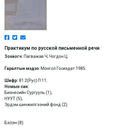
Практикум по русской письменной речи
Зохиогч:
Пагважав Ч; Чогдон Ц.
Гаралтын мэдээ:
Монгол Госиздат 1985
Шифр:
81.2(Рус) П 11.
Номын сан:
Бизнесийн Сургууль (1),
НУУТ (5),
Эрдэм шинжилгээний фонд (2).
Бэлэн (8).