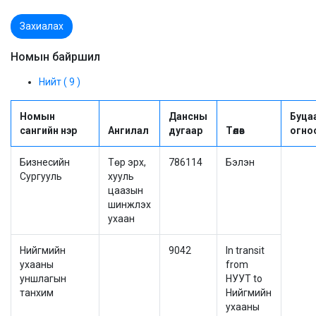
Захиалах
Номын байршил
Нийт ( 9 )
Номын
Дансны
Буца
сангийн нэр
Ангилал
дугаар
Төлөв
огно
Бизнесийн
Төр эрх,
786114
Бэлэн
Сургууль
хууль
цаазын
шинжлэх
ухаан
Нийгмийн
9042
In transit
ухааны
from
уншлагын
НУУТ to
танхим
Нийгмийн
ухааны