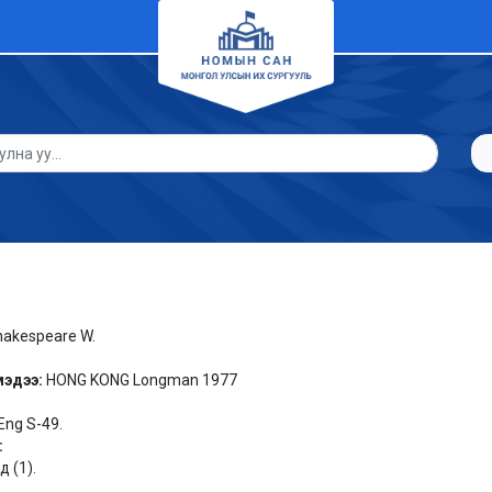
hakespeare W.
мэдээ:
HONG KONG Longman 1977
Eng S-49.
:
 (1).