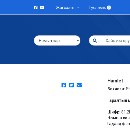
Жагсаалт
Тусламж
Hamlet
Зохиогч:
S
Гаралтын 
Шифр:
81.2
Номын сан
Гадаад фонд