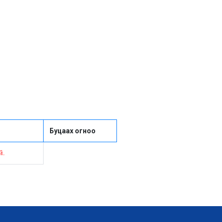
Буцаах огноо
й.