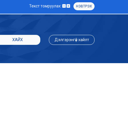
Текст томруулах:
НЭВТРЭХ
ХАЙХ
Дэлгэрэнгүй хайлт