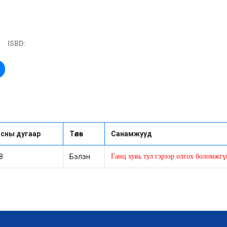
ISBD:
сны дугаар
Төлөв
Санамжууд
8
Бэлэн
Ганц хувь тул гэрээр олгох боломжгү