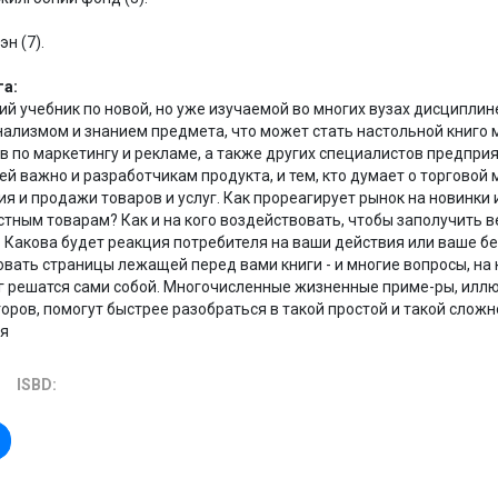
эн (7).
га:
ий учебник по новой, но уже изучаемой во многих вузах дисциплин
ализмом и знанием предмета, что может стать настольной книго
 по маркетингу и рекламе, а также других специалистов предпри
й важно и разработчикам продукта, и тем, кто думает о торговой 
 и продажи товаров и услуг. Как прореагирует рынок на новинки и
стным товарам? Как и на кого воздействовать, чтобы заполучить 
 Какова будет реакция потребителя на ваши действия или ваше б
вать страницы лежащей перед вами книги - и многие вопросы, на 
уг решатся сами собой. Многочисленные жизненные приме-ры, ил
оров, помогут быстрее разобраться в такой простой и такой сложн
ля
ISBD: