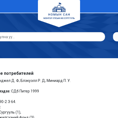
е потребителей
нджел Д. Ф; Блэкуэлл Р. Д; Миниард П. У.
мэдээ:
СДб Питер 1999
90-2 Э 64.
:
ургууль (1),
илгээний фонд (3).