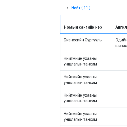
Нийт ( 11 )
Номын сангийн нэр
Анги
Бизнесийн Сургууль
Эдийн
шинжл
Нийгмийн ухааны
уншлагын танхим
Нийгмийн ухааны
уншлагын танхим
Нийгмийн ухааны
уншлагын танхим
Нийгмийн ухааны
уншлагын танхим