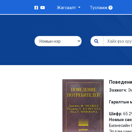
Жагсаалт
Тусламж
Поведени
Зохиогч:
Э
Гаралтын 
Шифр:
65.2
Номын сан
Бизнесийн С
Эрдэм шинж