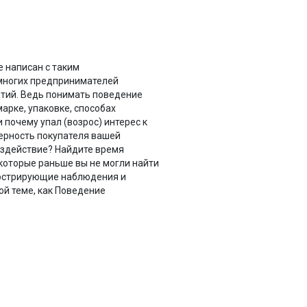
е написан с таким
 многих предпринимателей
ятий. Ведь понимать поведение
марке, упаковке, способах
 почему упал (возрос) интерес к
верность покупателя вашей
ездействие? Найдите время
которые раньше вы не могли найти
люстрирующие наблюдения и
ой теме, как Поведение