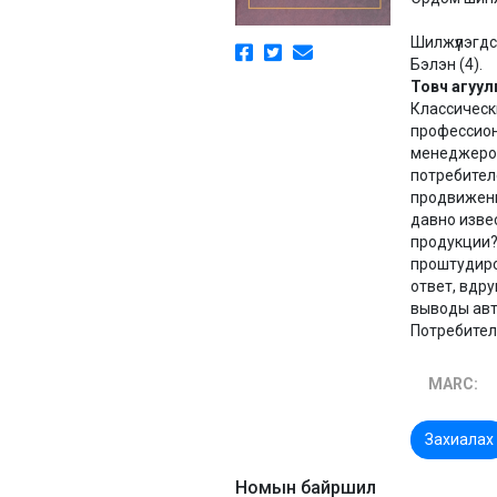
Шилжүүлэгдс
Бэлэн (4).
Товч агуул
Классическ
профессион
менеджеров
потребителе
продвижения
давно изве
продукции?
проштудиро
ответ, вдр
выводы авт
Потребите
MARC:
Захиалах
Номын байршил