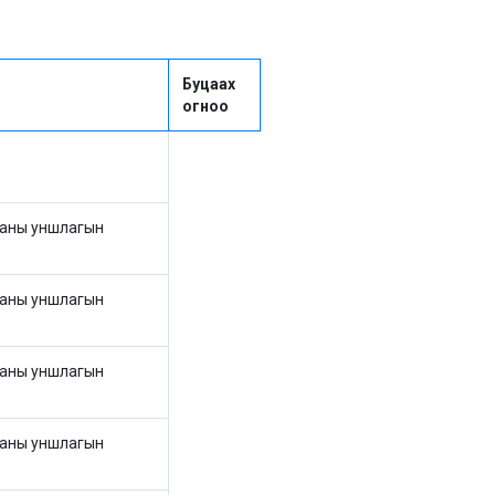
Буцаах
огноо
хааны уншлагын
хааны уншлагын
хааны уншлагын
хааны уншлагын