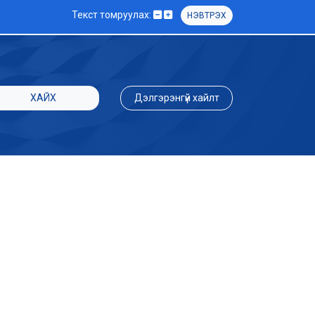
Текст томруулах:
НЭВТРЭХ
ХАЙХ
Дэлгэрэнгүй хайлт