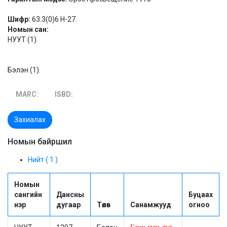
Шифр:
63.3(0)6 Н-27.
Номын сан:
НУУТ (1).
Бэлэн (1).
MARC:
ISBD:
Захиалах
Номын байршил
Нийт ( 1 )
Номын
сангийн
Дансны
Буцаах
нэр
дугаар
Төлөв
Санамжууд
огноо