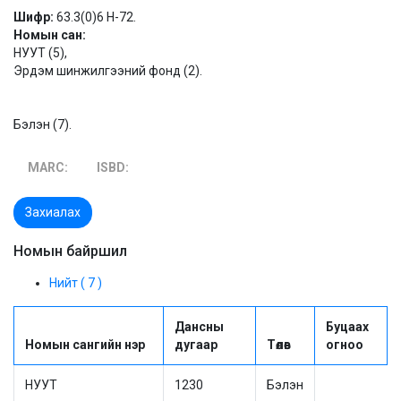
Шифр:
63.3(0)6 Н-72.
Номын сан:
НУУТ (5),
Эрдэм шинжилгээний фонд (2).
Бэлэн (7).
MARC:
ISBD:
Захиалах
Номын байршил
Нийт ( 7 )
Дансны
Буцаах
Номын сангийн нэр
дугаар
Төлөв
огноо
НУУТ
1230
Бэлэн