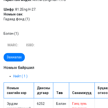
Шифр:
81.2Eng H-27.
Номын сан:
Гадаад фонд (1).
Бэлэн (1).
MARC:
ISBD:
Захиалах
Номын байршил
Нийт ( 1 )
Номын
Дансны
Буцаа
сангийн нэр
дугаар
Төлөв
Санамжууд
огноо
Эрдэм
6252
Бэлэн
Ганц хувь