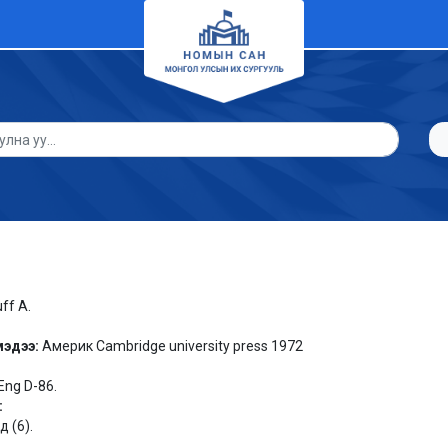
ff A.
мэдээ:
Америк Cambridge university press 1972
Eng D-86.
:
 (6).