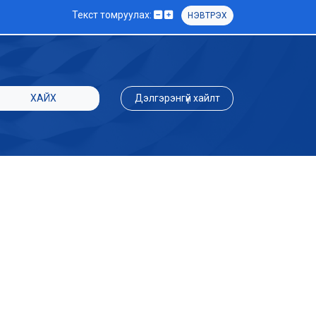
Текст томруулах:
НЭВТРЭХ
ХАЙХ
Дэлгэрэнгүй хайлт