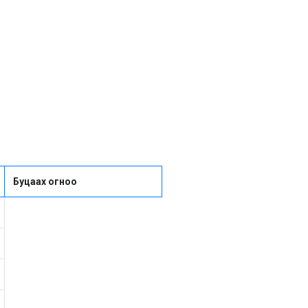
Буцаах огноо