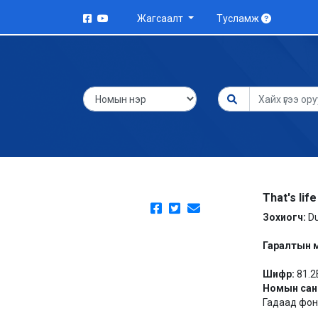
Жагсаалт
Тусламж
That's life
Зохиогч:
Du
Гаралтын 
Шифр:
81.2
Номын сан
Гадаад фонд