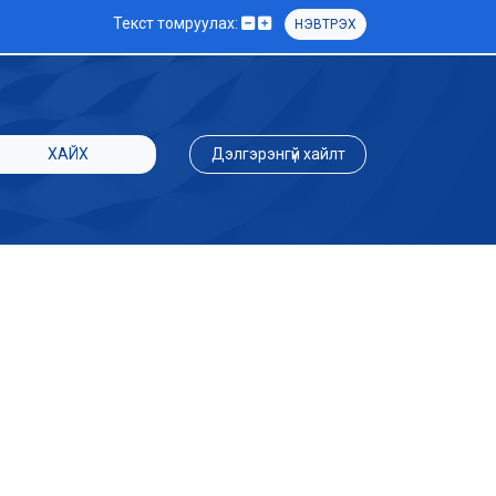
Текст томруулах:
НЭВТРЭХ
ХАЙХ
Дэлгэрэнгүй хайлт