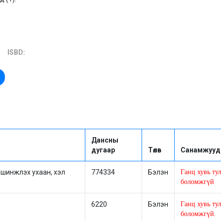
ISBD:
Дансны
дугаар
Төлөв
Санамжууд
 шинжлэх ухаан, хэл
774334
Бэлэн
Ганц хувь тул
боломжгүй
6220
Бэлэн
Ганц хувь тул
боломжгүй.