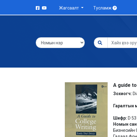
Жагсаалт
Тусламж
A guide to 
Зохиогч:
Di
Гаралтын 
Шифр:
D 53
Номын сан
Бизнесийн С
Гадаад фонд