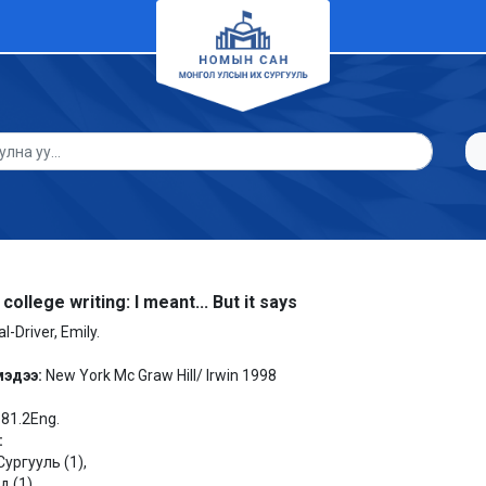
college writing: I meant... But it says
al-Driver, Emily.
мэдээ:
New York Mc Graw Hill/ Irwin 1998
 81.2Eng.
:
ургууль (1),
 (1).