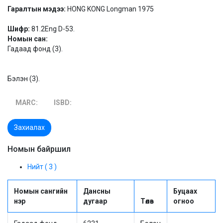
Гаралтын мэдээ:
HONG KONG Longman 1975
Шифр:
81.2Eng D-53.
Номын сан:
Гадаад фонд (3).
Бэлэн (3).
MARC:
ISBD:
Захиалах
Номын байршил
Нийт ( 3 )
Номын сангийн
Дансны
Буцаах
нэр
дугаар
Төлөв
огноо