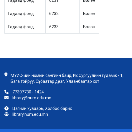
Гадаад фонд
6231
Бэлэн
Гадаад фонд
6232
Бэлэн
Гадаад фонд
6233
Бэлэн
МУИС-ийн номын сангийн байр, Их Сургуулийн гудамж - 1,
Бага тойруу, Сүхбаатар дүүрэг, Улаанбаатар хот
77307730 - 1424
library@num.edu.mn
Цагийн хуваарь, Холбоо барих
library.num.edu.mn