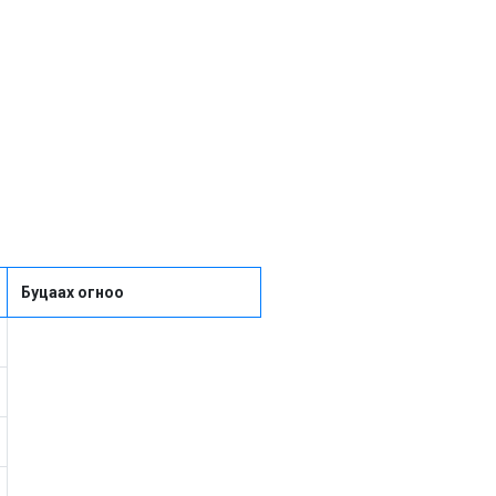
Буцаах огноо