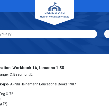
ation: Workbook 1A, Lessons 1-30
anger C; Beaumont D.
мэдээ:
Англи Heinemann Educational Books 1987
Eng G-72.
:
 (7).