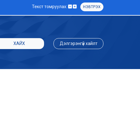
Текст томруулах:
НЭВТРЭХ
ХАЙХ
Дэлгэрэнгүй хайлт