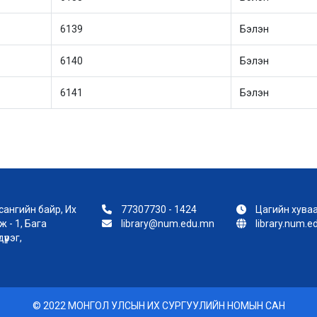
6139
Бэлэн
6140
Бэлэн
6141
Бэлэн
ангийн байр, Их
77307730 - 1424
Цагийн хуваа
 - 1, Бага
library@num.edu.mn
library.num.
үүрэг,
© 2022 МОНГОЛ УЛСЫН ИХ СУРГУУЛИЙН НОМЫН САН