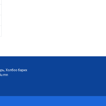
рь, Холбоо барих
edu.mn