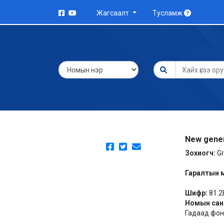
Жагсаалт
Тусламж
New gener
Зохиогч:
Gr
Гаралтын 
Шифр:
81.2
Номын сан
Гадаад фонд