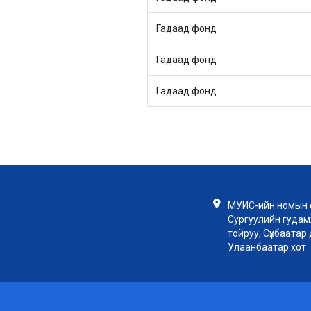
Гадаад фонд
Гадаад фонд
Гадаад фонд
МУИС-ийн номын с
Сургуулийн гудамж
тойруу, Сүхбаатар д
Улаанбаатар хот