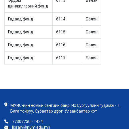
Эрдэм
6113
Бэлэн
шинжилгээний фонд
Гадаад фонд
6114
Бэлэн
Гадаад фонд
6115
Бэлэн
Гадаад фонд
6116
Бэлэн
Гадаад фонд
6117
Бэлэн
МУИС-ийн номын сангийн байр, Их Сургуулийн гудамж - 1,
Бага тойруу, Сүхбаатар дүүрэг, Улаанбаатар хот
77307730 - 1424
library@num.edu.mn