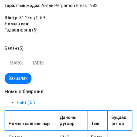
Гаралтын мэдээ:
Англи Pergamon Press 1982
Шифр:
81.2Eng C-59.
Номын сан:
Гадаад фонд (5).
Бэлэн (5).
MARC:
ISBD:
Захиалах
Номын байршил
Нийт ( 5 )
Дансны
Буцаах
Номын сангийн нэр
дугаар
Төлөв
огноо