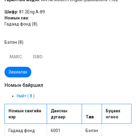
Шифр:
81.2Eng A-89.
Номын сан:
Гадаад фонд (8).
Бэлэн (8).
MARC:
ISBD:
Захиалах
Номын байршил
Нийт ( 8 )
Номын сангийн
Дансны
Буцаах
нэр
дугаар
Төлөв
огноо
Гадаад фонд
6001
Бэлэн