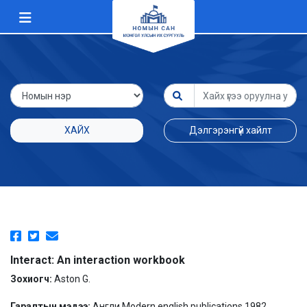
ХАЙХ
Дэлгэрэнгүй хайлт
Interact: An interaction workbook
Зохиогч:
Aston G.
Гаралтын мэдээ:
Англи Modern english publications 1982