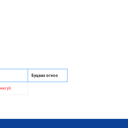
Буцаах огноо
омжгүй.