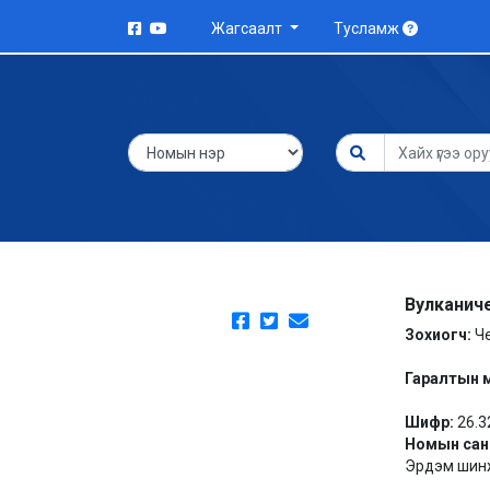
Жагсаалт
Тусламж
Вулканич
Зохиогч:
Ч
Гаралтын 
Шифр:
26.3
Номын сан
Эрдэм шинж