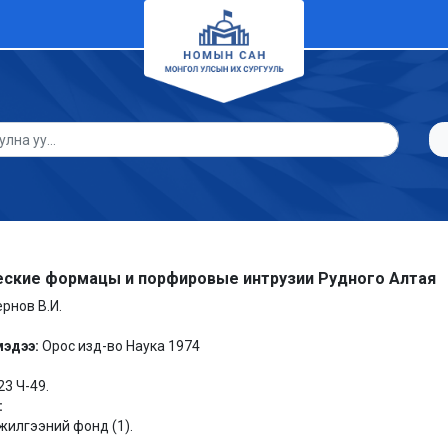
еские формацы и порфировые интрузии Рудного Алтая
ернов В.И.
мэдээ:
Орос изд-во Наука 1974
23 Ч-49.
:
илгээний фонд (1).