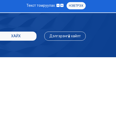
Текст томруулах:
НЭВТРЭХ
ХАЙХ
Дэлгэрэнгүй хайлт