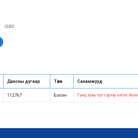
ISBD:
Дансны дугаар
Төлөв
Санамжууд
112767
Бэлэн
Ганц хувь тул гэрээр олгох бол