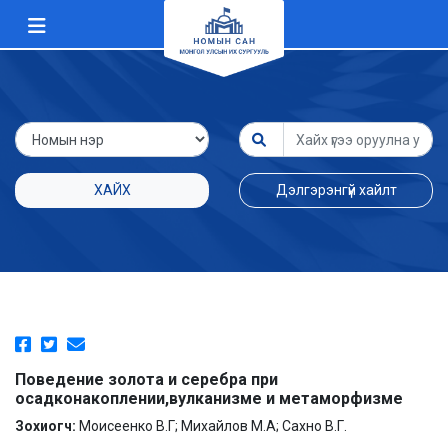
ХАЙХ
Дэлгэрэнгүй хайлт
Поведение золота и серебра при
осадконакоплении,вулканизме и метаморфизме
Зохиогч:
Моисеенко В.Г; Михайлов М.А; Сахно В.Г.