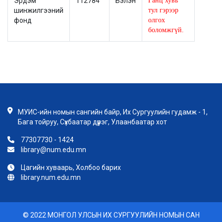
Эрдэм
112784
Бэлэн
Ганц хувь
шинжилгээний
тул гэрээр
фонд
олгох
боломжгүй.
МУИС-ийн номын сангийн байр, Их Сургуулийн гудамж - 1,
Бага тойруу, Сүхбаатар дүүрэг, Улаанбаатар хот
77307730 - 1424
library@num.edu.mn
Цагийн хуваарь, Холбоо барих
library.num.edu.mn
© 2022 МОНГОЛ УЛСЫН ИХ СУРГУУЛИЙН НОМЫН САН