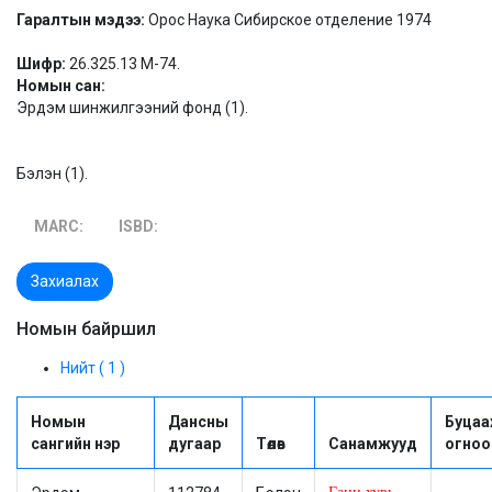
Гаралтын мэдээ:
Орос Наука Сибирское отделение 1974
Шифр:
26.325.13 М-74.
Номын сан:
Эрдэм шинжилгээний фонд (1).
Бэлэн (1).
MARC:
ISBD:
Захиалах
Номын байршил
Нийт ( 1 )
Номын
Дансны
Буцаа
сангийн нэр
дугаар
Төлөв
Санамжууд
огноо