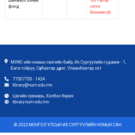
шинжилгээний
тул гэрээр
фонд
олгох
боломжгүй.
МУИС-ийн номын сангийн байр, Их Сургуулийн гудамж - 1,
Бага тойруу, Сүхбаатар дүүрэг, Улаанбаатар хот
77307730 - 1424
library@num.edu.mn
Цагийн хуваарь, Холбоо барих
library.num.edu.mn
© 2022 МОНГОЛ УЛСЫН ИХ СУРГУУЛИЙН НОМЫН САН