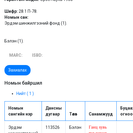
Шифр:
28.1 П-78.
Номын сан:
Эрдэм шинжилгээний фонд (1).
Бэлэн (1).
MARC:
ISBD:
Захиалах
Номын байршил
Нийт ( 1 )
Номын
Дансны
Буцаа
сангийн нэр
дугаар
Төлөв
Санамжууд
огноо
Эрдэм
113526
Бэлэн
Ганц хувь