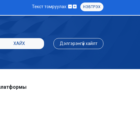
Текст томруулах:
НЭВТРЭХ
ХАЙХ
Дэлгэрэнгүй хайлт
 платформы