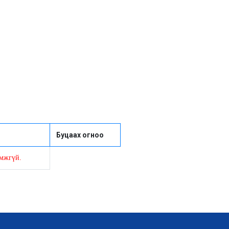
Буцаах огноо
омжгүй.