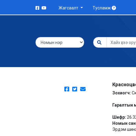
Жагсаалт
Тусламж
Красноцв
Зохиогч:
С
Гаралтын 
Шифр:
26.3
Номын сан
Эрдэм шинж