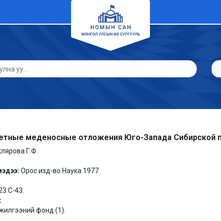
етные меденосные отложения Юго-Запада Сибирской
клярова Г.Ф.
мэдээ:
Орос изд-во Наука 1977
23 С-43.
:
илгээний фонд (1).