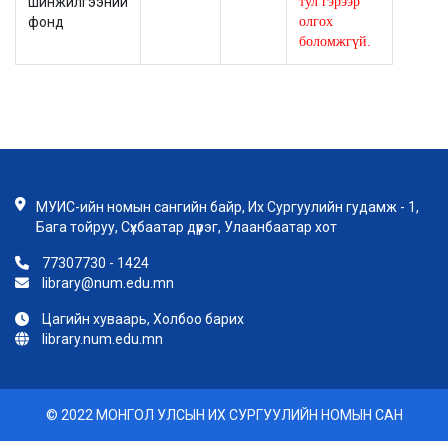
шинжилгээний
тул гэрээр
фонд
олгох
боломжгүй.
МУИС-ийн номын сангийн байр, Их Сургуулийн гудамж - 1,
Бага тойруу, Сүхбаатар дүүрэг, Улаанбаатар хот
77307730 - 1424
library@num.edu.mn
Цагийн хуваарь, Холбоо барих
library.num.edu.mn
© 2022 МОНГОЛ УЛСЫН ИХ СУРГУУЛИЙН НОМЫН САН