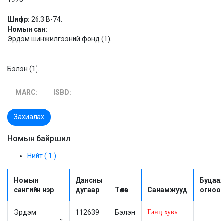
Шифр:
26.3 В-74.
Номын сан:
Эрдэм шинжилгээний фонд (1).
Бэлэн (1).
MARC:
ISBD:
Захиалах
Номын байршил
Нийт ( 1 )
Номын
Дансны
Буцаа
сангийн нэр
дугаар
Төлөв
Санамжууд
огноо
Эрдэм
112639
Бэлэн
Ганц хувь