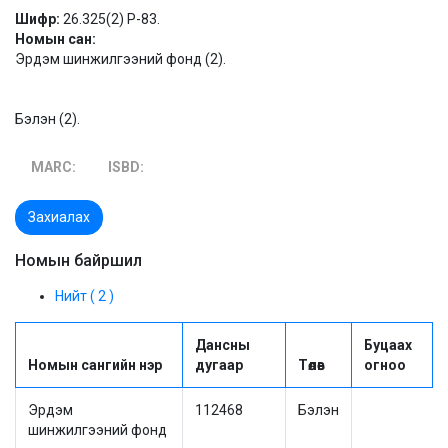
Шифр:
26.325(2) Р-83.
Номын сан:
Эрдэм шинжилгээний фонд (2).
Бэлэн (2).
MARC:
ISBD:
Захиалах
Номын байршил
Нийт ( 2 )
Дансны
Буцаах
Номын сангийн нэр
дугаар
Төлөв
огноо
Эрдэм
112468
Бэлэн
шинжилгээний фонд