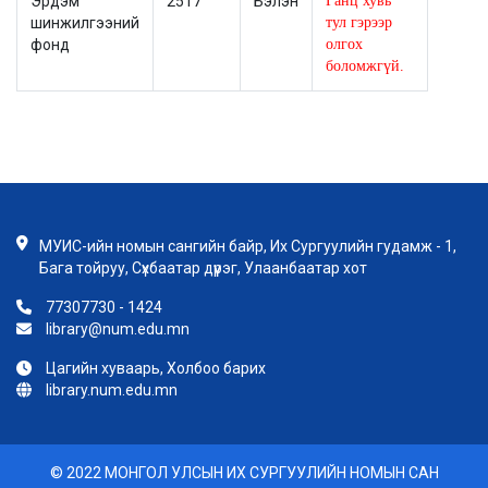
Эрдэм
2517
Бэлэн
Ганц хувь
шинжилгээний
тул гэрээр
фонд
олгох
боломжгүй.
МУИС-ийн номын сангийн байр, Их Сургуулийн гудамж - 1,
Бага тойруу, Сүхбаатар дүүрэг, Улаанбаатар хот
77307730 - 1424
library@num.edu.mn
Цагийн хуваарь, Холбоо барих
library.num.edu.mn
© 2022 МОНГОЛ УЛСЫН ИХ СУРГУУЛИЙН НОМЫН САН