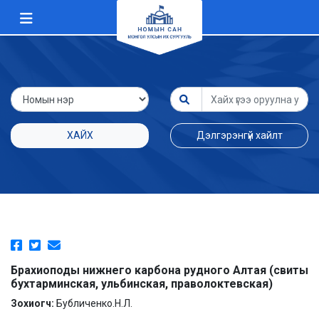
ХАЙХ
Дэлгэрэнгүй хайлт
Брахиоподы нижнего карбона рудного Алтая (свиты
бухтарминская, ульбинская, праволоктевская)
Зохиогч:
Бубличенко.Н.Л.