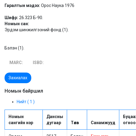
Гаралтын мэдээ:
Орос Наука 1976
Шифр:
26.323 Б-90.
Номын сан:
Эрдэм шинжилгээний фонд (1).
Бэлэн (1).
MARC:
ISBD:
Захиалах
Номын байршил
Нийт ( 1 )
Номын
Дансны
Буцаа
сангийн нэр
дугаар
Төлөв
Санамжууд
огноо