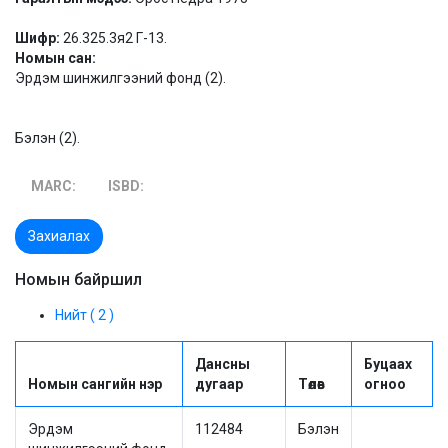
Шифр:
26.325.3я2 Г-13.
Номын сан:
Эрдэм шинжилгээний фонд (2).
Бэлэн (2).
MARC:
ISBD:
Захиалах
Номын байршил
Нийт ( 2 )
Дансны
Буцаах
Номын сангийн нэр
дугаар
Төлөв
огноо
Эрдэм
112484
Бэлэн