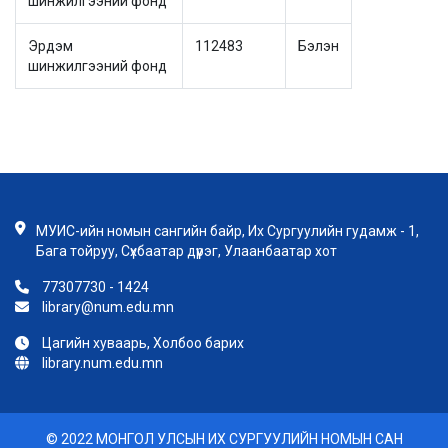
шинжилгээний фонд
Эрдэм
112483
Бэлэн
шинжилгээний фонд
МУИС-ийн номын сангийн байр, Их Сургуулийн гудамж - 1,
Бага тойруу, Сүхбаатар дүүрэг, Улаанбаатар хот
77307730 - 1424
library@num.edu.mn
Цагийн хуваарь, Холбоо барих
library.num.edu.mn
© 2022 МОНГОЛ УЛСЫН ИХ СУРГУУЛИЙН НОМЫН САН