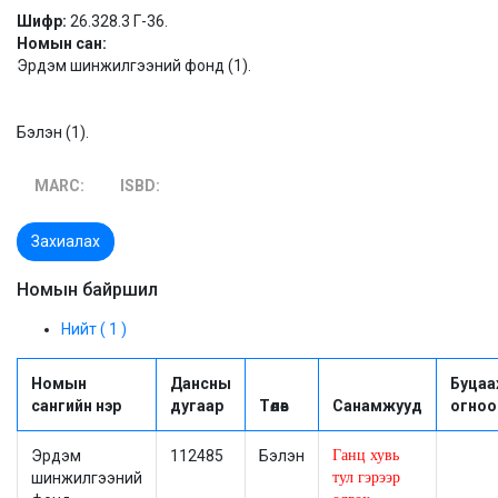
Шифр:
26.328.3 Г-36.
Номын сан:
Эрдэм шинжилгээний фонд (1).
Бэлэн (1).
MARC:
ISBD:
Захиалах
Номын байршил
Нийт ( 1 )
Номын
Дансны
Буцаа
сангийн нэр
дугаар
Төлөв
Санамжууд
огноо
Эрдэм
112485
Бэлэн
Ганц хувь
шинжилгээний
тул гэрээр