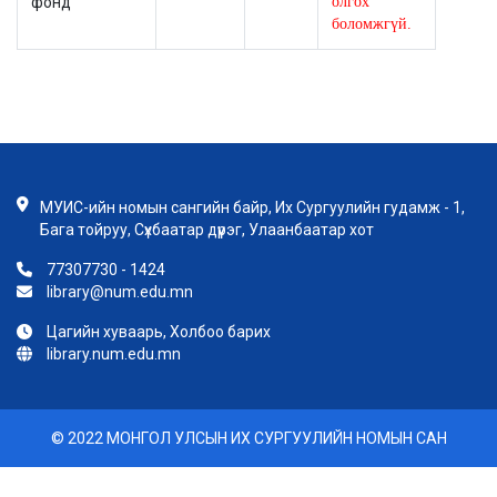
фонд
олгох
боломжгүй.
МУИС-ийн номын сангийн байр, Их Сургуулийн гудамж - 1,
Бага тойруу, Сүхбаатар дүүрэг, Улаанбаатар хот
77307730 - 1424
library@num.edu.mn
Цагийн хуваарь, Холбоо барих
library.num.edu.mn
© 2022 МОНГОЛ УЛСЫН ИХ СУРГУУЛИЙН НОМЫН САН