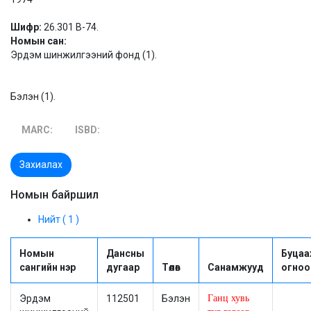
Шифр:
26.301 В-74.
Номын сан:
Эрдэм шинжилгээний фонд (1).
Бэлэн (1).
MARC:
ISBD:
Захиалах
Номын байршил
Нийт ( 1 )
Номын
Дансны
Буцаа
сангийн нэр
дугаар
Төлөв
Санамжууд
огноо
Эрдэм
112501
Бэлэн
Ганц хувь