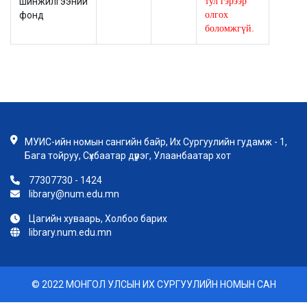
шинжилгээний
тул гэрээр
фонд
олгох
боломжгүй.
МУИС-ийн номын сангийн байр, Их Сургуулийн гудамж - 1,
Бага тойруу, Сүхбаатар дүүрэг, Улаанбаатар хот
77307730 - 1424
library@num.edu.mn
Цагийн хуваарь, Холбоо барих
library.num.edu.mn
© 2022 МОНГОЛ УЛСЫН ИХ СУРГУУЛИЙН НОМЫН САН