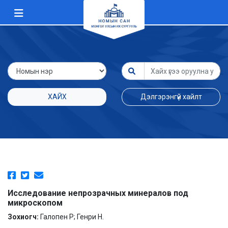
ХАЙХ
Дэлгэрэнгүй хайлт
Исследование непрозрачных минералов под
микроскопом
Зохиогч:
Галопен Р; Генри Н.