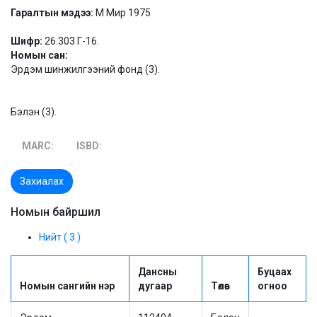
Гаралтын мэдээ:
М Мир 1975
Шифр:
26.303 Г-16.
Номын сан:
Эрдэм шинжилгээний фонд (3).
Бэлэн (3).
MARC:
ISBD:
Захиалах
Номын байршил
Нийт ( 3 )
Дансны
Буцаах
Номын сангийн нэр
дугаар
Төлөв
огноо