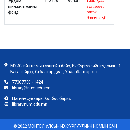
Эрдэм
112170
Бэлэн
Ганц хувь
шинжилгээний
тул гэрээр
фонд
олгох
боломжгүй.
МУИС-ийн номын сангийн байр, Их Сургуулийн гудамж - 1,
Бага тойруу, Сүхбаатар дүүрэг, Улаанбаатар хот
77307730 - 1424
library@num.edu.mn
Цагийн хуваарь, Холбоо барих
library.num.edu.mn
© 2022 МОНГОЛ УЛСЫН ИХ СУРГУУЛИЙН НОМЫН САН