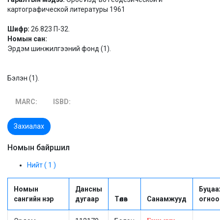
картографической литературы 1961
Шифр:
26.823 П-32.
Номын сан:
Эрдэм шинжилгээний фонд (1).
Бэлэн (1).
MARC:
ISBD:
Захиалах
Номын байршил
Нийт ( 1 )
Номын
Дансны
Буцаа
сангийн нэр
дугаар
Төлөв
Санамжууд
огноо