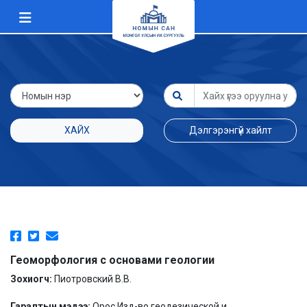
ХАЙХ
Дэлгэрэнгүй хайлт
Геоморфология с основами геологии
Зохиогч:
Пиотровский В.В.
Гаралтын мэдээ:
Орос Изд-во геодезической и