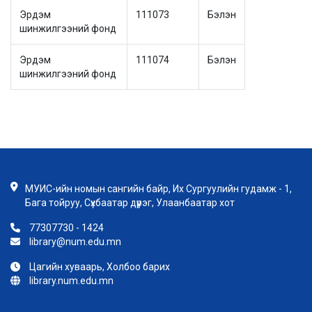
Эрдэм
111073
Бэлэн
шинжилгээний фонд
Эрдэм
111074
Бэлэн
шинжилгээний фонд
МУИС-ийн номын сангийн байр, Их Сургуулийн гудамж - 1,
Бага тойруу, Сүхбаатар дүүрэг, Улаанбаатар хот
77307730 - 1424
library@num.edu.mn
Цагийн хуваарь, Холбоо барих
library.num.edu.mn