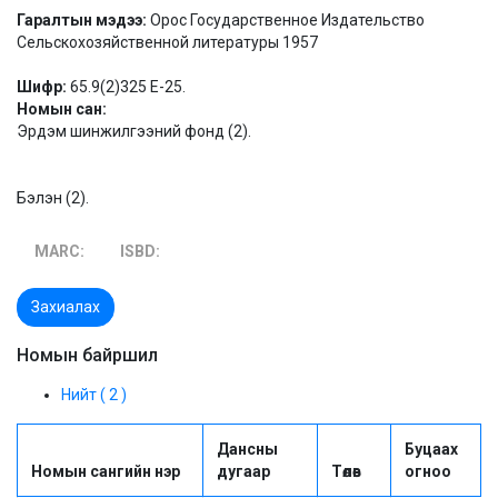
Гаралтын мэдээ:
Орос Государственное Издательство
Сельскохозяйственной литературы 1957
Шифр:
65.9(2)325 Е-25.
Номын сан:
Эрдэм шинжилгээний фонд (2).
Бэлэн (2).
MARC:
ISBD:
Захиалах
Номын байршил
Нийт ( 2 )
Дансны
Буцаах
Номын сангийн нэр
дугаар
Төлөв
огноо