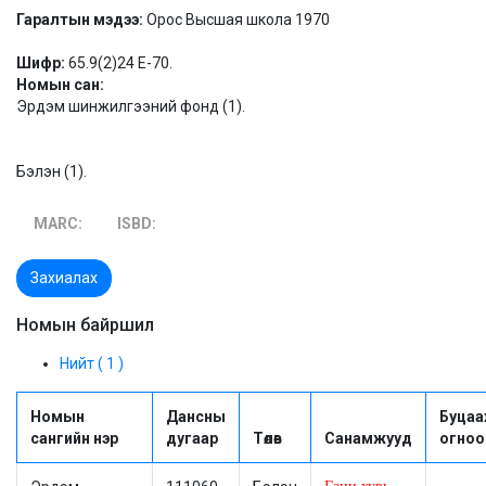
Гаралтын мэдээ:
Орос Высшая школа 1970
Шифр:
65.9(2)24 Е-70.
Номын сан:
Эрдэм шинжилгээний фонд (1).
Бэлэн (1).
MARC:
ISBD:
Захиалах
Номын байршил
Нийт ( 1 )
Номын
Дансны
Буцаа
сангийн нэр
дугаар
Төлөв
Санамжууд
огноо