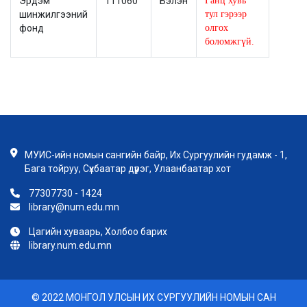
Эрдэм
111060
Бэлэн
Ганц хувь
шинжилгээний
тул гэрээр
фонд
олгох
боломжгүй.
МУИС-ийн номын сангийн байр, Их Сургуулийн гудамж - 1,
Бага тойруу, Сүхбаатар дүүрэг, Улаанбаатар хот
77307730 - 1424
library@num.edu.mn
Цагийн хуваарь, Холбоо барих
library.num.edu.mn
© 2022 МОНГОЛ УЛСЫН ИХ СУРГУУЛИЙН НОМЫН САН