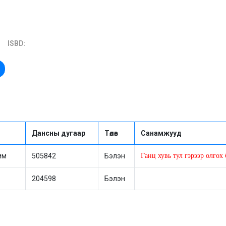
ISBD:
Дансны дугаар
Төлөв
Санамжууд
им
505842
Бэлэн
Ганц хувь тул гэрээр олго
204598
Бэлэн