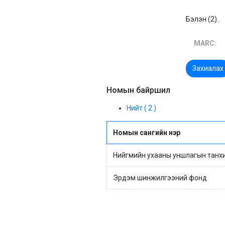
Бэлэн (2).
MARC:
Захиалах
Номын байршил
Нийт ( 2 )
Номын сангийн нэр
Нийгмийн ухааны уншлагын танх
Эрдэм шинжилгээний фонд