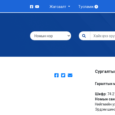
Жагсаалт
Тусламж
Сургалтын
Гаралтын 
Шифр:
74.2
Номын сан
Нийгмийн у
Эрдэм шинж