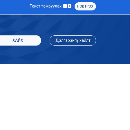
Текст томруулах:
НЭВТРЭХ
ХАЙХ
Дэлгэрэнгүй хайлт