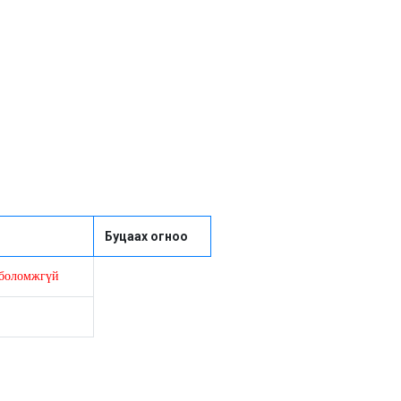
Буцаах огноо
х боломжгүй