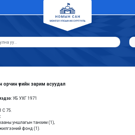
 орчин үеийн зарим асуудал
мэдээ:
УБ УХГ 1971
1 С 75.
:
хааны уншлагын танхим (1),
илгээний фонд (1).