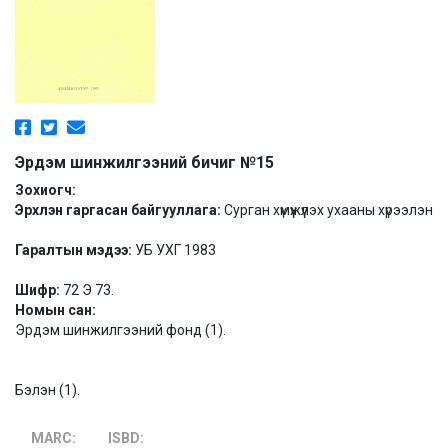
Эрдэм шинжилгээний бичиг №15
Зохиогч:
Эрхлэн гаргасан байгууллага:
Сурган хүмүүжүүлэх ухааны хүрээлэн
Гаралтын мэдээ:
УБ УХГ 1983
Шифр:
72 Э 73.
Номын сан:
Эрдэм шинжилгээний фонд (1).
Бэлэн (1).
MARC:
ISBD: