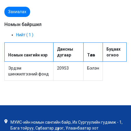
Захиалах
Номын байршил
Нийт ( 1 )
Дансны
Буцаах
Номын сангийн нэр
дугаар
Төлөв
огноо
Эрдэм
20953
Бэлэн
шинжилгээний фонд
МУИС-ийн номын сангийн байр, Их Сургуулийн гудамж - 1,
Бага тойруу, Сүхбаатар дүүрэг, Улаанбаатар хот