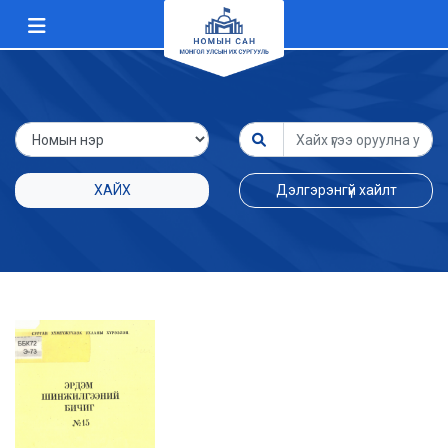
ХАЙХ
Дэлгэрэнгүй хайлт