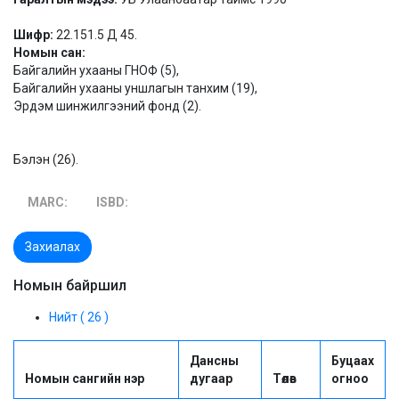
Шифр:
22.151.5 Д 45.
Номын сан:
Байгалийн ухааны ГНОФ (5),
Байгалийн ухааны уншлагын танхим (19),
Эрдэм шинжилгээний фонд (2).
Бэлэн (26).
MARC:
ISBD:
Захиалах
Номын байршил
Нийт ( 26 )
Дансны
Буцаах
Номын сангийн нэр
дугаар
Төлөв
огноо