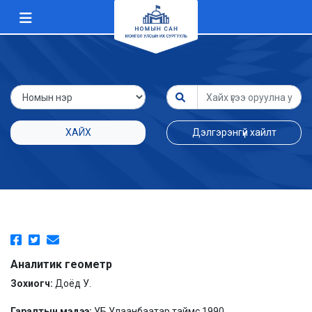
ХАЙХ
Дэлгэрэнгүй хайлт
Аналитик геометр
Зохиогч:
Доёд У.
Гаралтын мэдээ:
УБ Улаанбаатар таймс 1990