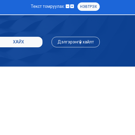
Текст томруулах:
НЭВТРЭХ
ХАЙХ
Дэлгэрэнгүй хайлт