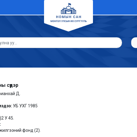
ы сүүдэр
рианхай Д.
мэдээ:
УБ УХГ 1985
)2 У 45.
:
илгээний фонд (2).