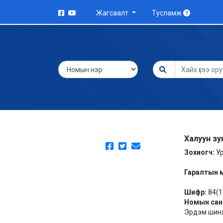
Жагсаалт
Тусламж
Халуун зун
Зохиогч:
У
Гаралтын 
Шифр:
84(1
Номын сан
Эрдэм шинж