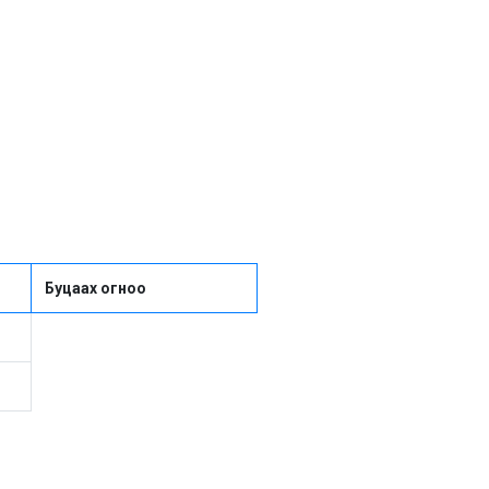
Буцаах огноо