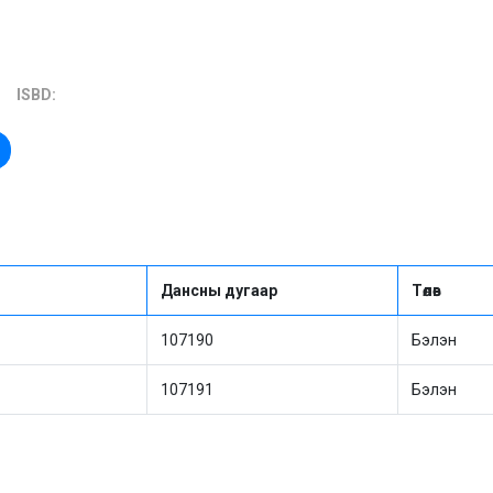
ISBD:
Дансны дугаар
Төлөв
107190
Бэлэн
107191
Бэлэн